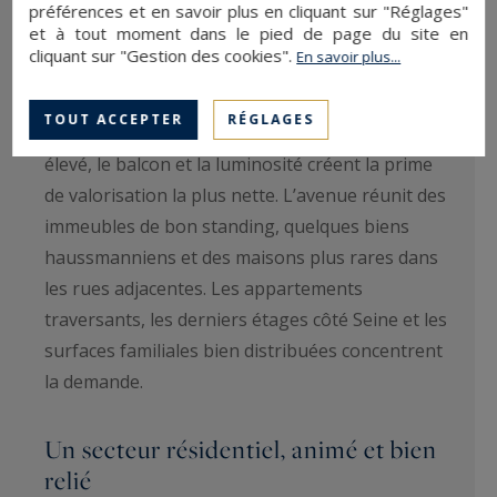
préférences et en savoir plus en cliquant sur "Réglages"
et à tout moment dans le pied de page du site en
cliquant sur "Gestion des cookies".
En savoir plus...
Le marché de l’
immobilier avenue de
Versailles
se distingue par ses appartements
TOUT ACCEPTER
RÉGLAGES
ouverts sur la Seine. La vue sur le fleuve, l’étage
élevé, le balcon et la luminosité créent la prime
de valorisation la plus nette. L’avenue réunit des
immeubles de bon standing, quelques biens
haussmanniens et des maisons plus rares dans
les rues adjacentes. Les appartements
traversants, les derniers étages côté Seine et les
surfaces familiales bien distribuées concentrent
la demande.
Un secteur résidentiel, animé et bien
relié