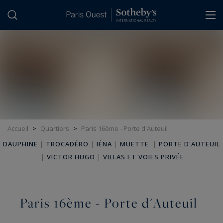
Panneau de gestion des cookies
Accueil
>
Quartiers
>
Paris 16ème - Porte d'Auteuil
DAUPHINE
|
TROCADÉRO
|
IÉNA
|
MUETTE
|
PORTE D'AUTEUIL
|
VICTOR HUGO
|
VILLAS ET VOIES PRIVÉE
Paris 16ème - Porte d'Auteuil