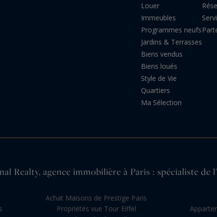
Louer
Rés
Immeubles
Serv
Programmes neufs
Part
Jardins & Terrasses
Biens vendus
Biens loués
Style de Vie
Quartiers
Ma Sélection
al Realty, agence immobilière à Paris : spécialiste de l
s
Achat Maisons de Prestige Paris
s
Propriétés vue Tour Eiffel
Appartem