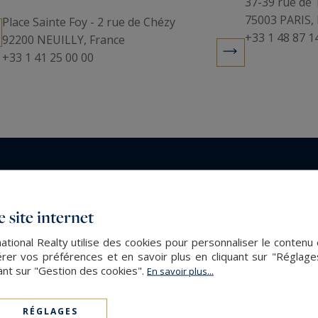
37-39 rue de
75003 PARIS, 
Place Sainte Foy - 2 rue de Chézy
+33 1 48 87 1
92200 NEUILLY, France
+33 1 41 25 00 00
 site internet
ational Realty utilise des cookies pour personnaliser le contenu 
er vos préférences et en savoir plus en cliquant sur "Réglag
ant sur "Gestion des cookies".
En savoir plus...
RÉGLAGES