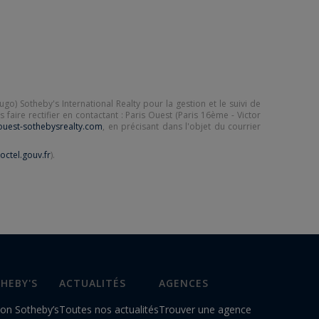
go) Sotheby's International Realty pour la gestion et le suivi de
aire rectifier en contactant : Paris Ouest (Paris 16ème - Victor
ouest-sothebysrealty.com
, en précisant dans l'objet du courrier
octel.gouv.fr
).
HEBY'S
ACTUALITÉS
AGENCES
on Sotheby’s
Toutes nos actualités
Trouver une agence