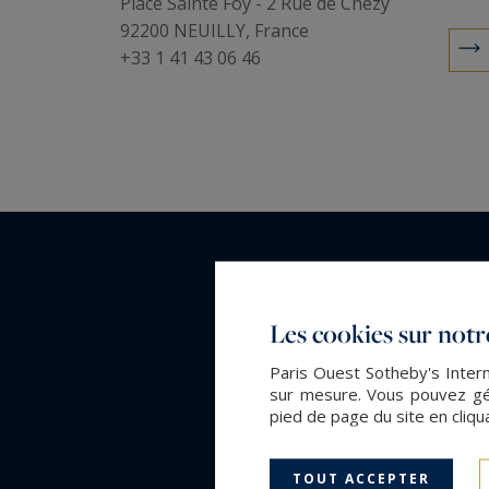
Place Sainte Foy - 2 Rue de Chézy
92200 NEUILLY, France
+33 1 41 43 06 46
Les cookies sur notre
Paris Ouest Sotheby's Intern
sur mesure. Vous pouvez gér
pied de page du site en cliqu
TOUT ACCEPTER