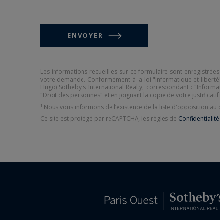
ENVOYER
Les informations recueillies sur ce formulaire sont enregistrées
votre demande. Conformément à la loi "Informatique et liberté",
Hugo) Sotheby's International Realty, correspondant : "Inform
"Droit des personnes" et en joignant la copie de votre justificatif 
¹ Nous vous informons de l’existence de la liste d'opposition a
Ce site est protégé par reCAPTCHA, les règles de
Confidentialité