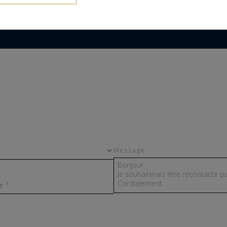
Message
e ¹