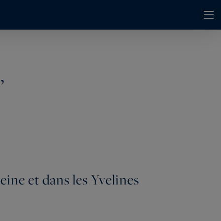
,
eine et dans les Yvelines
ealty propose à ses clients les biens