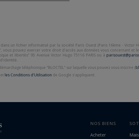
 dans un fichier informatisé par la société Paris Ouest (Paris 16ème - Victor Hu
 vous pouvez exercer votre droit d'accès aux données vous concernant et les f
atique et libertés" 95 Avenue Victor Hugo 75116 PARIS ou à
parisouest@paris
d'identité.
u démarchage téléphonique "BLOCTEL" sur laquelle vous pouvez vous inscrire (
bl
et
les Conditions d'Utilisation
de Google s'appliquent.
NOS BIENS
SOT
Acheter
Mais