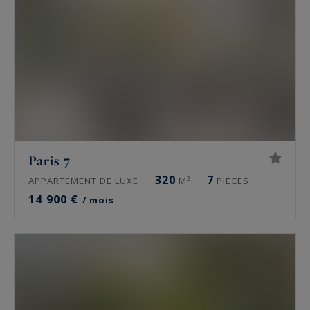
intérieure, spa, hammam, mais aussi de belles
hauteurs sous plafond, cheminées d’époque,
moulures pour les demeures historiques.
Vous pouvez découvrir l'ensemble de nos
maisons de prestige
et
appartements de luxe
à louer à Paris
ci-dessous.
Paris 7
320
7
APPARTEMENT DE LUXE
M²
PIÈCES
14 900 €
/ mois