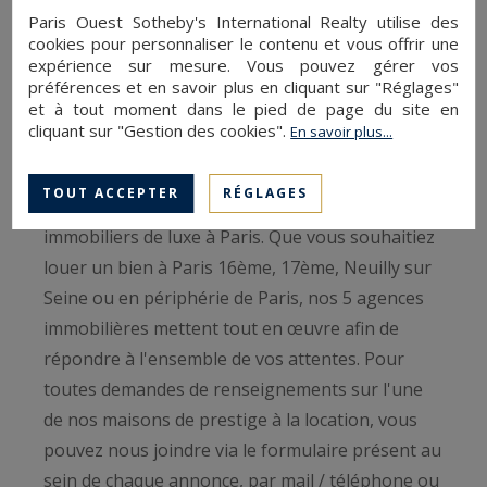
Paris Ouest Sotheby's International Realty utilise des
cookies pour personnaliser le contenu et vous offrir une
expérience sur mesure. Vous pouvez gérer vos
préférences et en savoir plus en cliquant sur "Réglages"
Louez un bien immobilier de luxe à
et à tout moment dans le pied de page du site en
Paris
cliquant sur "Gestion des cookies".
En savoir plus...
Paris Ouest Sotheby's International Realty
TOUT ACCEPTER
RÉGLAGES
dispose de plusieurs centaines de biens
immobiliers de luxe à Paris. Que vous souhaitiez
louer un bien à Paris 16ème, 17ème, Neuilly sur
Seine ou en périphérie de Paris, nos 5 agences
immobilières mettent tout en œuvre afin de
répondre à l'ensemble de vos attentes. Pour
toutes demandes de renseignements sur l'une
de nos maisons de prestige à la location, vous
pouvez nous joindre via le formulaire présent au
sein de chaque annonce, par mail / téléphone ou