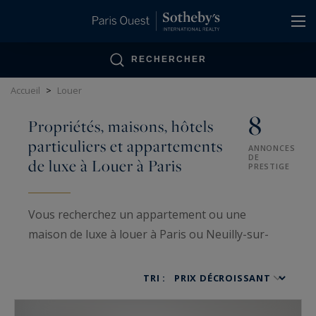
Panneau de gestion des cookies
RECHERCHER
Accueil
>
Louer
8
Propriétés, maisons, hôtels
particuliers et appartements
ANNONCES
DE
de luxe à Louer à Paris
PRESTIGE
Vous recherchez un appartement ou une
maison de luxe à louer à Paris ou Neuilly-sur-
Seine ? Paris Ouest Sotheby’s International
Realty, seul spécialiste de l’
immobilier de luxe à
TRI :
Paris « sur-mesure »
, met à disposition un large
portefeuille de maisons de prestige à la location,