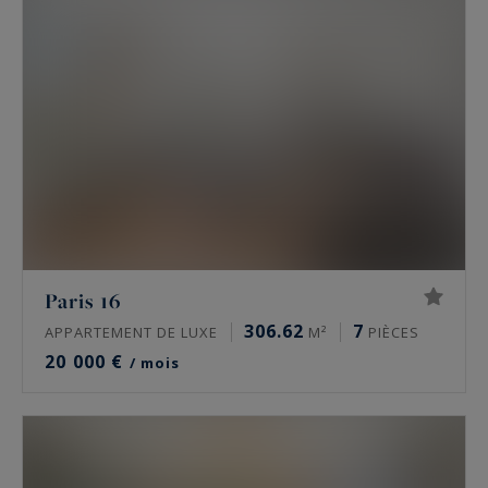
allant du pied-à-terre, au penthouse, de l’hôtel
particulier, à l’
appartement familial
, et aux
propriétés et demeures haut de gamme à Paris.
Venez découvrir des impasses, voies privées et
boulevards renommés à
proximité immédiate
des plus beaux monuments parisiens
, tels que
: la Tour Eiffel, La Place de l’Etoile, l’Arc de
Triomphe, Le Palais Chaillot.
Paris 16
Paris Ouest Sotheby's International Realty vous
306.62
7
APPARTEMENT DE LUXE
M²
PIÈCES
propose des
biens aux prestations haut de
20 000 €
/ mois
gamme
, souvent luxueusement rénovés par des
architectes de renom, dotés de beaux balcons, de
terrasses dans des immeubles sécurisés, avec
des home cinéma, sauna, salle de sport et piscine