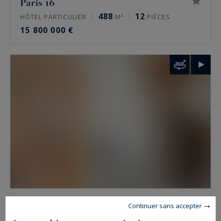
Paris 16
488
12
HÔTEL PARTICULIER
M²
PIÈCES
15 800 000 €
Paris 7
Continuer sans accepter
718
16
HÔTEL PARTICULIER
M²
PIÈCES