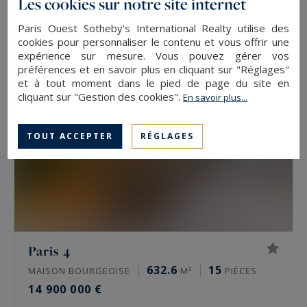
Les cookies sur notre site internet
15 600 000 €
Paris Ouest Sotheby's International Realty utilise des
cookies pour personnaliser le contenu et vous offrir une
expérience sur mesure. Vous pouvez gérer vos
préférences et en savoir plus en cliquant sur "Réglages"
et à tout moment dans le pied de page du site en
cliquant sur "Gestion des cookies".
En savoir plus...
TOUT ACCEPTER
RÉGLAGES
Paris 4
632.6
15
MAISON BOURGEOISE
M²
PIÈCES
14 900 000 €