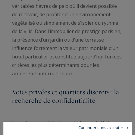
véritables havres de paix où il devient possible
de recevoir, de profiter d’un environnement
végétalisé ou simplement de s’isoler du rythme
de la ville. Dans l’immobilier de prestige parisien,
la présence d’un jardin ou d’une terrasse
influence fortement la valeur patrimoniale d’un
hôtel particulier et constitue aujourd’hui l’un des
critères les plus déterminants pour les
acquéreurs internationaux.
Voies privées et quartiers discrets : la
recherche de confidentialité
Les acheteurs d’hôtels particuliers privilégient
Continuer sans accepter
également les adresses offrant un niveau élevé