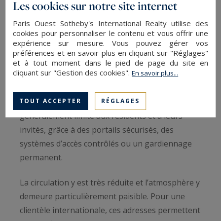
Les cookies sur notre site internet
de discrétion et de sécurité. Les propriétés
situées dans des voies privées, des villas fermées
Paris Ouest Sotheby's International Realty utilise des
cookies pour personnaliser le contenu et vous offrir une
ou des impasses confidentielles figurent parmi
expérience sur mesure. Vous pouvez gérer vos
les biens les plus recherchés du marché
préférences et en savoir plus en cliquant sur "Réglages"
et à tout moment dans le pied de page du site en
immobilier parisien.
cliquant sur "Gestion des cookies".
En savoir plus...
Ces micro-quartiers résidentiels offrent un cadre
TOUT ACCEPTER
RÉGLAGES
de vie particulièrement protégé. L’accès y est
généralement limité aux résidents et à leurs
invités, grâce à des portails sécurisés, des
systèmes d’accès contrôlés ou un gardiennage
permanent.
La circulation y est très réduite et l’atmosphère y
demeure particulièrement paisible. Pour une
clientèle internationale, ces adresses permettent