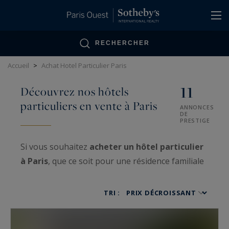
Panneau de gestion des cookies
RECHERCHER
Accueil
>
Achat Hotel Particulier Paris
11
Découvrez nos hôtels
particuliers en vente à Paris
ANNONCES
DE
PRESTIGE
Si vous souhaitez
acheter un hôtel particulier
à Paris
, que ce soit pour une résidence familiale
de prestige, un pied-à-terre discret ou un
investissement patrimonial, nos équipes vous
TRI :
accompagnent dans la recherche des propriétés
les plus exceptionnelles du marché immobilier de