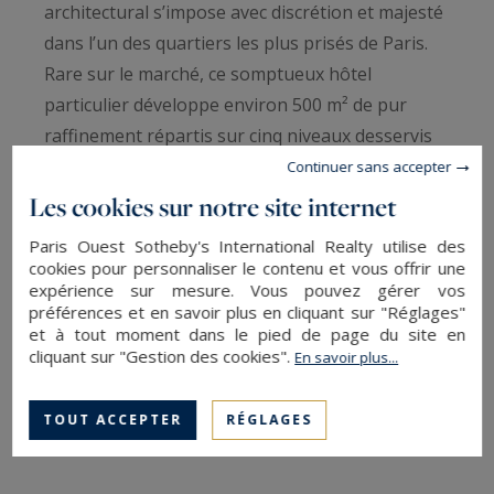
architectural s’impose avec discrétion et majesté
dans l’un des quartiers les plus prisés de Paris.
Rare sur le marché, ce somptueux hôtel
particulier développe environ 500 m² de pur
raffinement répartis sur cinq niveaux desservis
par un ascenseur privatif.
Continuer sans accepter
Les cookies sur notre site internet
Conçu pour une vie d’exception, ce lieu unique
Paris Ouest Sotheby's International Realty utilise des
conjugue avec harmonie élégance intemporelle,
cookies pour personnaliser le contenu et vous offrir une
prestations ultra haut de gamme et atmosphère
expérience sur mesure. Vous pouvez gérer vos
préférences et en savoir plus en cliquant sur "Réglages"
confidentielle. Dès l’entrée, la lumière naturelle
et à tout moment dans le pied de page du site en
inonde des volumes parfaitement pensés,
cliquant sur "Gestion des cookies".
En savoir plus...
révélant un art de vivre tout en finesse.
TOUT ACCEPTER
RÉGLAGES
Parfaitement agencé, cet hôtel particulier
propose deux niveaux de réception, un niveau