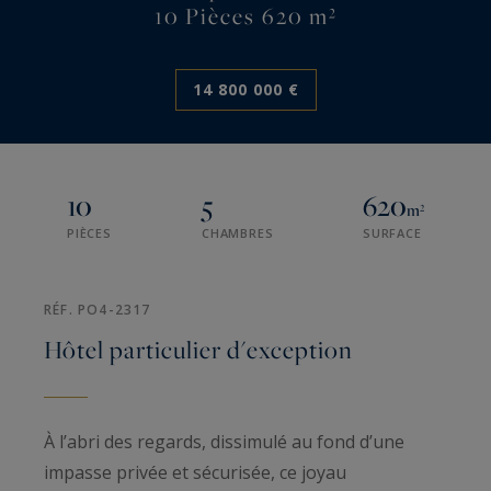
10 Pièces 620 m²
14 800 000 €
10
5
620
m²
PIÈCES
CHAMBRES
SURFACE
RÉF. PO4-2317
Hôtel particulier d'exception
À l’abri des regards, dissimulé au fond d’une
impasse privée et sécurisée, ce joyau