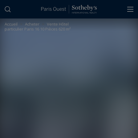
Panneau de gestion des cookies
Accueil
>
Acheter
>
Vente Hôtel
particulier Paris 16 10 Pièces 620 m²