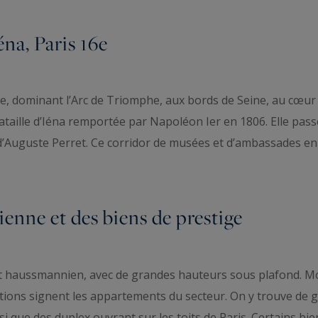
éna, Paris 16e
ulle, dominant l’Arc de Triomphe, aux bords de Seine, au cœ
ataille d’Iéna remportée par Napoléon Ier en 1806. Elle passe
d’Auguste Perret. Ce corridor de musées et d’ambassades en f
enne et des biens de prestige
ent haussmannien, avec de grandes hauteurs sous plafond. M
ptions signent les appartements du secteur. On y trouve de 
si que des duplex ouvrant sur les toits de Paris. Certains bie