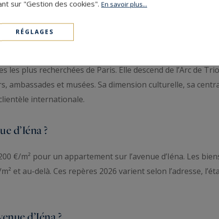
ant sur "Gestion des cookies".
En savoir plus...
RÉGLAGES
e prestigieuse du 16e arrondissement ?
s les plus recherchées de Paris. Elle descend de l’Arc de Tri
, ambassades et musées. Sa dimension culturelle, sa centrali
lientèle internationale.
ue d’Iéna ?
0 €/m² pour un appartement sur l’avenue d’Iéna. Les biens
² et au-delà. Ces repères 2026 varient selon l’adresse, l’éta
venue d’Iéna ?