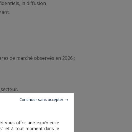
dentiels, la diffusion
nant.
Repères de marché observés en 2026 :
 secteur.
Continuer sans accepter
ste.
et vous offrir une expérience
es" et à tout moment dans le