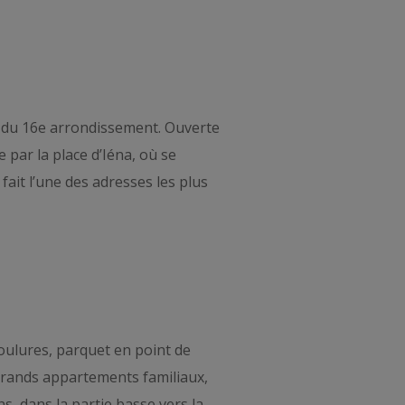
ur du 16e arrondissement. Ouverte
 par la place d’Iéna, où se
ait l’une des adresses les plus
oulures, parquet en point de
grands appartements familiaux,
ns, dans la partie basse vers la