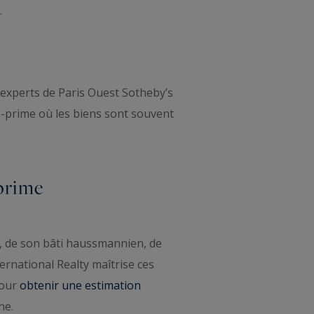
.
 experts de Paris Ouest Sotheby’s
tra-prime où les biens sont souvent
-prime
, de son bâti haussmannien, de
ternational Realty maîtrise ces
Pour
obtenir une estimation
ne.