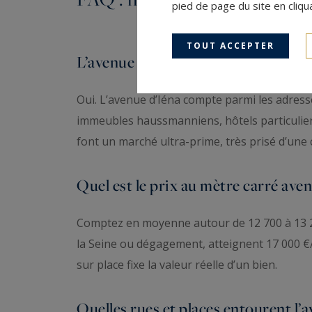
pied de page du site en cliqu
TOUT ACCEPTER
L’avenue d’Iéna est-elle une adress
Oui. L’avenue d’Iéna compte parmi les adresse
immeubles haussmanniens, hôtels particuliers
font un marché ultra-prime, très prisé d’une c
Quel est le prix au mètre carré aven
Comptez en moyenne autour de 12 700 à 13 20
la Seine ou dégagement, atteignent 17 000 €/m
sur place fixe la valeur réelle d’un bien.
Quelles rues et places entourent l’a