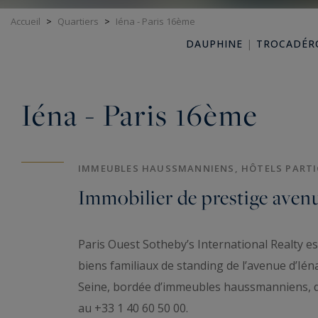
Accueil
>
Quartiers
>
Iéna - Paris 16ème
DAUPHINE
|
TROCADÉR
Iéna - Paris 16ème
IMMEUBLES HAUSSMANNIENS, HÔTELS PARTICU
Immobilier de prestige avenu
Paris Ouest Sotheby’s International Realty e
biens familiaux de standing de l’avenue d’Iéna
Seine, bordée d’immeubles haussmanniens, d’hô
au +33 1 40 60 50 00.