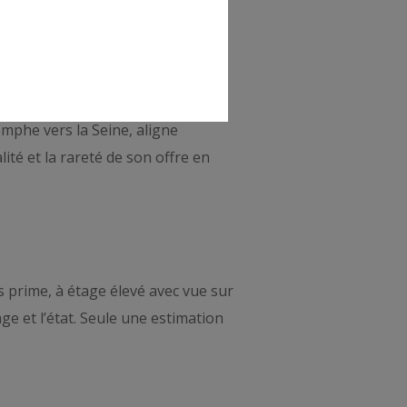
omphe vers la Seine, aligne
té et la rareté de son offre en
 prime, à étage élevé avec vue sur
ge et l’état. Seule une estimation