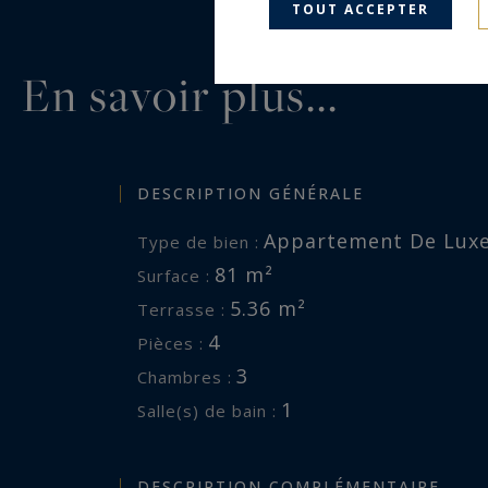
TOUT ACCEPTER
En savoir plus...
DESCRIPTION GÉNÉRALE
Appartement De Lux
Type de bien :
81 m²
Surface :
5.36 m²
Terrasse :
4
Pièces :
3
Chambres :
1
Salle(s) de bain :
DESCRIPTION COMPLÉMENTAIRE