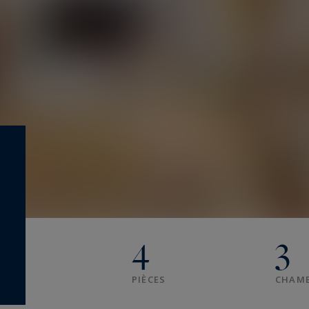
4
3
PIÈCES
CHAM