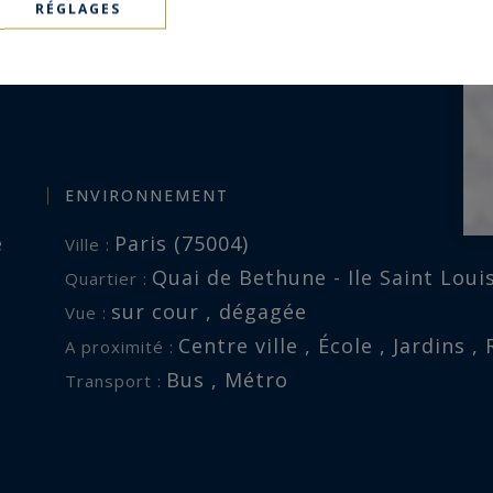
RÉGLAGES
ENVIRONNEMENT
e
Paris (75004)
Ville :
Quai de Bethune - Ile Saint Loui
Quartier :
sur cour , dégagée
Vue :
Centre ville , École , Jardins
A proximité :
Bus , Métro
Transport :