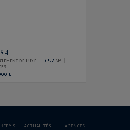
s 4
77.2
RTEMENT DE LUXE
M²
CES
000 €
HEBY'S
ACTUALITÉS
AGENCES