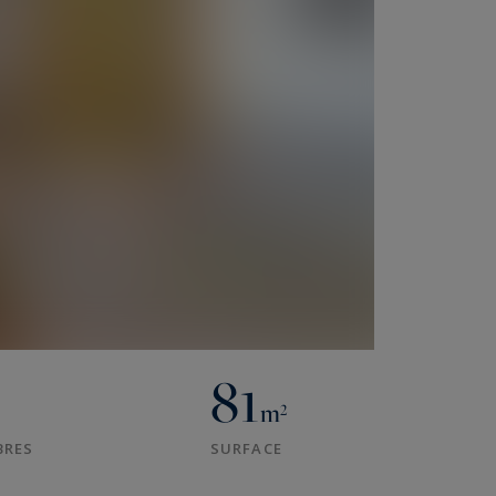
81
m²
BRES
SURFACE