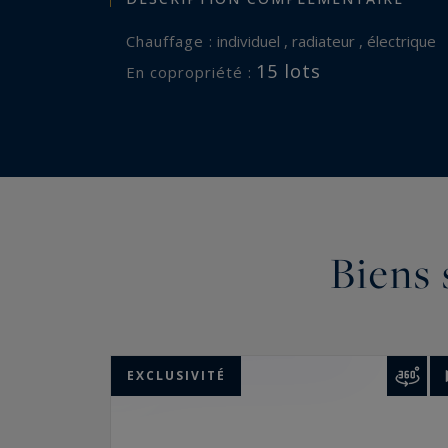
Chauffage :
individuel , radiateur , électrique
15 lots
En copropriété :
Biens 
EXCLUSIVITÉ