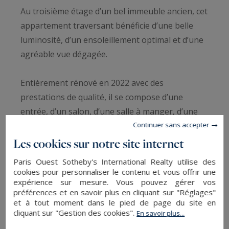
Au troisième étage d’un bel immeuble ancien, cet
appartement traversant bénéficie d’une belle
luminosité, d’un ensoleillement optimal et d’une
agréable vue dégagée.
Entièrement rénové en 2022 avec des
prestations de qualité, il se compose d’une
entrée, d’un salon, d’une salle à manger, d’une
cuisine indépendante, de deux chambres, d’une
Continuer sans accepter
salle de bains ainsi que d’un dressing.
Les cookies sur notre site internet
Paris Ouest Sotheby's International Realty utilise des
Une cave et une chambre de service de 9,53 m²
cookies pour personnaliser le contenu et vous offrir une
expérience sur mesure. Vous pouvez gérer vos
complètent ce bien.
préférences et en savoir plus en cliquant sur "Réglages"
et à tout moment dans le pied de page du site en
Possibilité d’acquérir un emplacement de
cliquant sur "Gestion des cookies".
En savoir plus...
parking en supplément du prix.