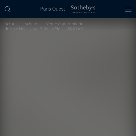
Panneau de gestion des cookies
Accueil
>
Acheter
>
Vente Appartement
de luxe Neuilly-sur-Seine 4 Pièces 80.01 m²