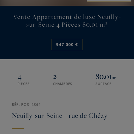
Vente Appartement de luxe Neuilly-
sur-Seine 4 Pièces 80.01 m²
947 000 €
4
2
80.01
m²
PIÈCES
CHAMBRES
SURFACE
RÉF. PO3-2361
Neuilly-sur-Seine – rue de Chézy