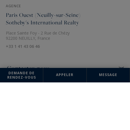
AGENCE
Paris Ouest (Neuilly-sur-Seine)
Sotheby's International Realty
Place Sainte Foy - 2 Rue de Chézy
92200 NEUILLY, France
+33 1 41 43 06 46
DEMANDE DE
APPELER
MESSAGE
RENDEZ-VOUS
Les informations recueillies sur ce formulaire sont enregistrées dans un
fichier informatisé par la société Paris Ouest (Paris 16ème - Victor Hugo)
Sotheby's International Realty pour la gestion et le suivi de votre
demande. Conformément à la loi "Informatique et liberté", vous pouvez
exercer votre droit d'accès aux données vous concernant et les faire
rectifier en contactant : Paris Ouest (Paris 16ème - Victor Hugo)
Sotheby's International Realty, correspondant : "Informatique et
libertés" 95 Avenue Victor Hugo 75116 PARIS ou à
parisouest@parisouest-sothebysrealty.com
, en précisant dans l'objet
du courrier "Droit des personnes" et en joignant la copie de votre