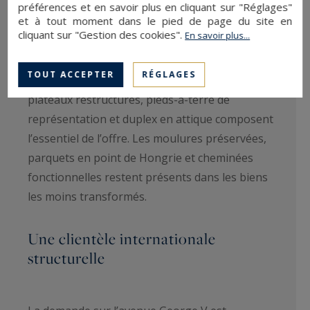
hauteurs sous plafond marquées, des
préférences et en savoir plus en cliquant sur "Réglages"
et à tout moment dans le pied de page du site en
distributions en réception séparée des espaces
cliquant sur "Gestion des cookies".
En savoir plus...
de nuit et des étages élevés offrant des
perspectives dégagées sur les toits parisiens.
TOUT ACCEPTER
RÉGLAGES
Appartements familiaux de beau standing,
plateaux restructurés, pieds-à-terre de
représentation et duplex en attique composent
l’essentiel de l’offre. Les moulures préservées,
parquets en point de Hongrie et cheminées
fonctionnelles restent présents dans les biens
les moins transformés.
Une clientèle internationale
structurelle