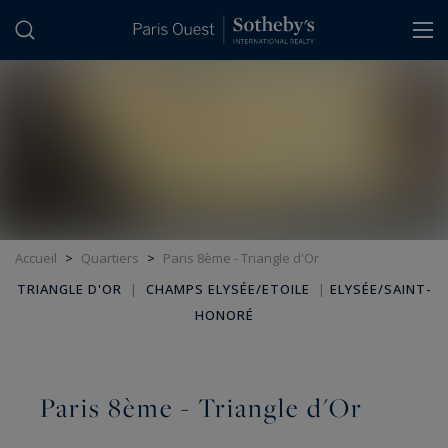
Panneau de gestion des cookies
Accueil
>
Quartiers
>
Paris 8ème - Triangle d'Or
TRIANGLE D'OR
|
CHAMPS ELYSÉE/ETOILE
|
ELYSÉE/SAINT-
HONORÉ
Paris 8ème - Triangle d'Or