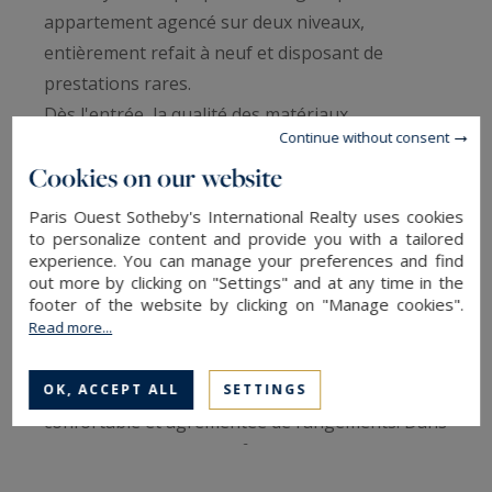
appartement agencé sur deux niveaux,
entièrement refait à neuf et disposant de
prestations rares.
Dès l'entrée, la qualité des matériaux
Continue without consent
impressionne et confère un sentiment de cocon
Cookies on our website
parisien à ce lieu chaleureux. La pièce de vie est
spacieuse, et permet de conjuguer salon et pièce
Paris Ouest Sotheby's International Realty uses cookies
à manger, avec une cuisine ouverte entièrement
to personalize content and provide you with a tailored
experience. You can manage your preferences and find
équipée.
out more by clicking on "Settings" and at any time in the
footer of the website by clicking on "Manage cookies".
Read more...
Après avoir emprunté les escaliers et atteint le
souplex, la magie opère : une chambre ornée de
pierres brutes d'une hauteur plus que
OK, ACCEPT ALL
SETTINGS
confortable et agrémentée de rangements. Dans
son prolongement, 22m² dédiés aux pièces
d'eau, au sauna et à un bassin creusé.