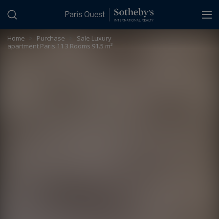
Cookies management panel
Home
>
Purchase
>
Sale Luxury
apartment Paris 11 3 Rooms 91.5 m²