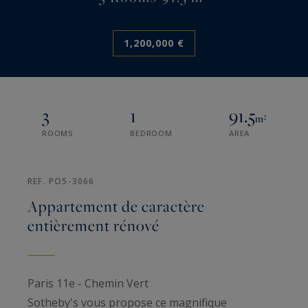
1,200,000 €
3
1
91.5
m²
ROOMS
BEDROOM
AREA
REF. PO5-3066
Appartement de caractère
entièrement rénové
Paris 11e - Chemin Vert
Sotheby's vous propose ce magnifique