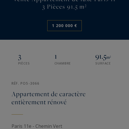
3 Pièces 91.5 m²
1 200 000 €
3
1
91.5
m²
PIÈCES
CHAMBRE
SURFACE
RÉF. PO5-3066
Appartement de caractère
entièrement rénové
Paris 11e - Chemin Vert