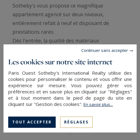
Sotheby's vous propose ce magnifique
appartement agencé sur deux niveaux,
entièrement refait à neuf et disposant de
prestations rares.
Dès l'entrée, la qualité des matériaux
impressionne et confère un sentiment de cocon
Continuer sans accepter
parisien à ce lieu chaleureux. La pièce de vie est
Les cookies sur notre site internet
spacieuse, et permet de conjuguer salon et pièce
Paris Ouest Sotheby's International Realty utilise des
à manger, avec une cuisine ouverte entièrement
cookies pour personnaliser le contenu et vous offrir une
équipée.
expérience sur mesure. Vous pouvez gérer vos
préférences et en savoir plus en cliquant sur "Réglages"
et à tout moment dans le pied de page du site en
Après avoir emprunté les escaliers et atteint le
cliquant sur "Gestion des cookies".
En savoir plus...
souplex, la magie opère : une chambre ornée de
pierres brutes d'une hauteur plus que
TOUT ACCEPTER
RÉGLAGES
confortable et agrémentée de rangements. Dans
son prolongement, 22m² dédiés aux pièces