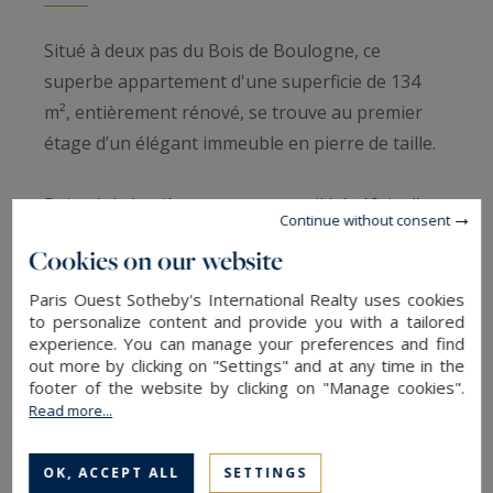
Situé à deux pas du Bois de Boulogne, ce
superbe appartement d'une superficie de 134
m², entièrement rénové, se trouve au premier
étage d’un élégant immeuble en pierre de taille.
Baigné de lumière et traversant, il bénéficie d’un
Continue without consent
agencement optimisé comprenant une vaste
Cookies on our website
entrée, une double réception avec cheminées,
une cuisine dînatoire semi-ouverte, des toilettes
Paris Ouest Sotheby's International Realty uses cookies
to personalize content and provide you with a tailored
invités, deux chambres pour enfants, une salle
experience. You can manage your preferences and find
de douche, ainsi qu’une suite parentale avec
out more by clicking on "Settings" and at any time in the
footer of the website by clicking on "Manage cookies".
dressing et salle de bains.
Read more...
Une cave complète ce bien.
OK, ACCEPT ALL
SETTINGS