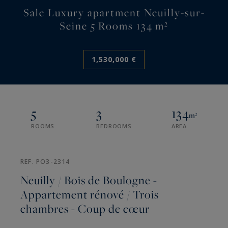
Sale Luxury apartment Neuilly-sur-
Seine 5 Rooms 134 m²
1,530,000 €
5
3
134
m²
ROOMS
BEDROOMS
AREA
REF. PO3-2314
Neuilly / Bois de Boulogne -
Appartement rénové / Trois
chambres - Coup de cœur