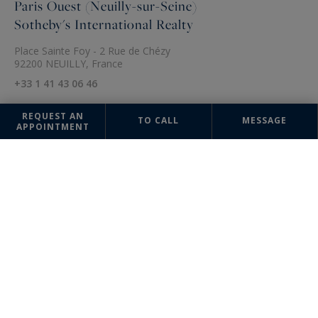
Paris Ouest (Neuilly-sur-Seine)
Sotheby's International Realty
Place Sainte Foy - 2 Rue de Chézy
92200 NEUILLY, France
+33 1 41 43 06 46
REQUEST AN
TO CALL
MESSAGE
APPOINTMENT
The information collected on this form is saved in a file computerized
by the company Paris Ouest (Paris 16ème - Victor Hugo) Sotheby's
International Realty or managing and tracking your request. In
accordance with the law "Informatique et Liberté", you can exercise
your right of access to the data concerning you and have them rectified
by contacting : Paris Ouest (Paris 16ème - Victor Hugo) Sotheby's
International Realty, correspondent: "Informatique et Libertés" 95
Avenue Victor Hugo 75116 PARIS or
parisouest@parisouest-
sothebysrealty.com
, specifying in the subject of the "People's Rights"
mail and attach a copy of your proof of identity.
¹ We inform you of the existence of the "BLOCTEL" telephone canvassing
opposition list on which you can subscribe (
bloctel.gouv.fr
).