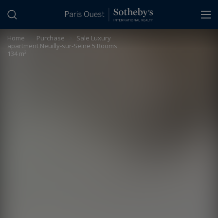
Cookies management panel
Home
>
Purchase
>
Sale Luxury
apartment Neuilly-sur-Seine 5 Rooms
134 m²