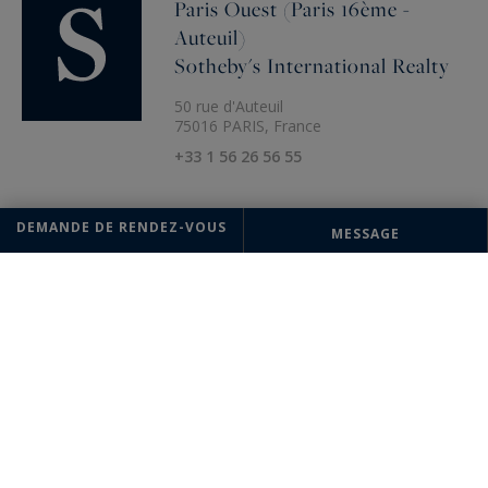
Paris Ouest (Paris 16ème -
Auteuil)
Sotheby's International Realty
50 rue d'Auteuil
75016 PARIS, France
+33 1 56 26 56 55
DEMANDE DE RENDEZ-VOUS
MESSAGE
Les informations recueillies sur ce formulaire sont enregistrées dans un
fichier informatisé par la société Paris Ouest (Paris 16ème - Victor Hugo)
Sotheby's International Realty pour la gestion et le suivi de votre
demande. Conformément à la loi "Informatique et liberté", vous pouvez
exercer votre droit d'accès aux données vous concernant et les faire
rectifier en contactant : Paris Ouest (Paris 16ème - Victor Hugo)
Sotheby's International Realty, correspondant : "Informatique et
libertés" 95 Avenue Victor Hugo 75116 PARIS ou à
parisouest@parisouest-sothebysrealty.com
, en précisant dans l'objet
du courrier "Droit des personnes" et en joignant la copie de votre
justificatif d'identité.