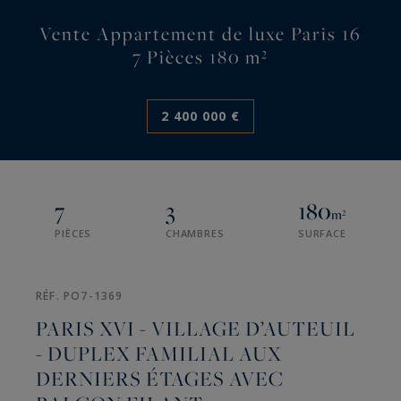
Vente Appartement de luxe Paris 16
7 Pièces 180 m²
2 400 000 €
7
3
180
m²
PIÈCES
CHAMBRES
SURFACE
RÉF. PO7-1369
PARIS XVI - VILLAGE D’AUTEUIL
- DUPLEX FAMILIAL AUX
DERNIERS ÉTAGES AVEC