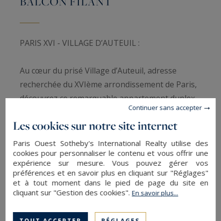
BALCON FILANT
PARIS XVI - VILLAGE D’AUTEUIL :
Au cœur du prisé Village d’Auteuil, adresse
recherchée du XVIème arrondissement de Paris,
découvrez ce remarquable appartement duplex
Continuer sans accepter
lumineux situé aux deux derniers étages d’un
Les cookies sur notre site internet
élégant immeuble ancien de standing avec
ascenseur. Implanté dans l’un des secteurs
Paris Ouest Sotheby's International Realty utilise des
cookies pour personnaliser le contenu et vous offrir une
recherchés de l’Ouest parisien, ce bien rare
expérience sur mesure. Vous pouvez gérer vos
bénéficie d’un environnement résidentiel
préférences et en savoir plus en cliquant sur "Réglages"
privilégié, réputé pour son art de vivre raffiné,
et à tout moment dans le pied de page du site en
cliquant sur "Gestion des cookies".
En savoir plus...
son atmosphère discrète, ses établissements
scolaires et son élégance intemporelle.
TOUT ACCEPTER
RÉGLAGES