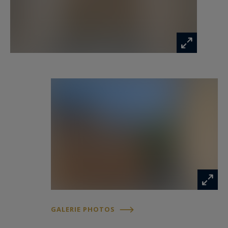
la capitale. La cuisine semi-ouverte entièrement
équipée s’intègre naturellement à l’espace de vie,
conjuguant avec élégance fonctionnalité, design
et convivialité.
L’espace nuit a été imaginé comme une véritable
parenthèse de sérénité et d’intimité. Il accueille
trois suites raffinées, chacune bénéficiant de sa
propre salle de bains ainsi que de son dressing
privatif, offrant à chaque occupant un confort
absolu et une parfaite indépendance.
Entièrement réalisé avec des matériaux de
grande qualité et des finitions particulièrement
soignées, cet appartement haut de gamme
associe avec subtilité le cachet authentique des
immeubles parisiens de caractère aux exigences
GALERIE PHOTOS
du luxe contemporain.