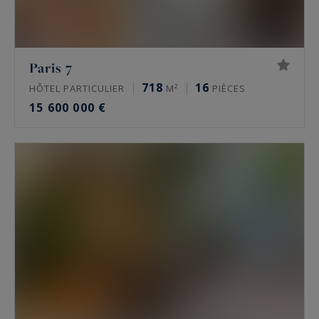
historiques. S’y ajoutent des lofts, des ateliers
d’artiste et, vers l’Ouest parisien, des châteaux et
des maisons de maître. Une partie de ces biens
Paris 7
circule en off-market, hors des portails grand
718
16
HÔTEL PARTICULIER
M²
PIÈCES
public.
15 600 000 €
Quel est le prix de l’immobilier de luxe à
Paris ?
À la mi-2026, un appartement de prestige se
situe autour de 10 000 à 16 000 €/m² dans le 16e,
de 9 000 à 13 500 €/m² dans le 17e, de 11 000 à
16 000 €/m² dans le Marais, de 9 000 à 15 000
€/m² à Neuilly-sur-Seine. Les meilleures
adresses dépassent ces niveaux. Seule une
estimation donne la valeur réelle d’un bien.