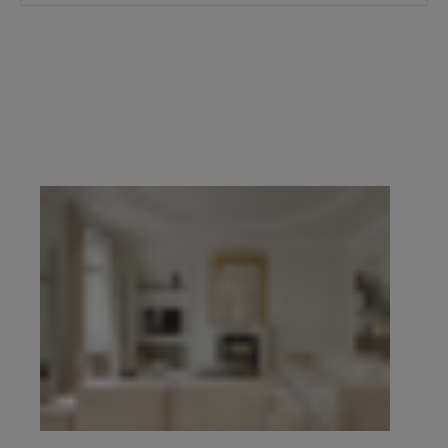
prestige du 16e, du 17e, du Marais, de Neuilly-
sur-Seine et de l’Ouest parisien.
Demander une
estimation confidentielle
prend quelques
minutes, en ligne. Pour échanger de vive voix,
contacter l’agence de votre secteur
. Explorez
ensuite l’ensemble des propriétés à vendre ci-
dessous.