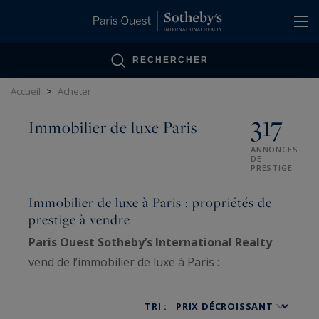
Panneau de gestion des cookies
RECHERCHER
Accueil
>
Acheter
317
Immobilier de luxe Paris
ANNONCES
DE
PRESTIGE
Immobilier de luxe à Paris : propriétés de
prestige à vendre
Paris Ouest Sotheby’s International Realty
vend de l’immobilier de luxe à Paris :
appartements haussmanniens familiaux, hôtels
particuliers, penthouses, lofts, ateliers d’artiste
TRI :