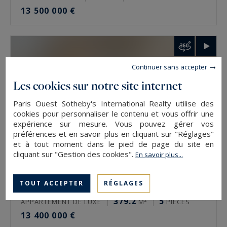
13 500 000 €
Comment faire estimer un bien de prestige à
Paris ?
L’estimation se demande auprès de l’agence du
Continuer sans accepter
secteur, via le formulaire en ligne ou
Les cookies sur notre site internet
directement. Elle est gratuite et confidentielle.
L’expertise se fait rue par rue, étage par étage,
Paris Ouest Sotheby's International Realty utilise des
cookies pour personnaliser le contenu et vous offrir une
car deux biens d’une même adresse n’ont pas la
expérience sur mesure. Vous pouvez gérer vos
même valeur. La vue, l’orientation et l’état
préférences et en savoir plus en cliquant sur "Réglages"
et à tout moment dans le pied de page du site en
pèsent autant que la surface.
cliquant sur "Gestion des cookies".
En savoir plus...
Estimer un bien de prestige à Paris avec
Paris Ouest Sotheby’s International Realty
TOUT ACCEPTER
RÉGLAGES
Paris 5
379.2
5
APPARTEMENT DE LUXE
M²
PIÈCES
L’agence estime gratuitement les biens de
13 400 000 €