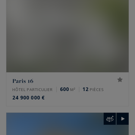
hôtel particulier offre l’indépendance, ses
volumes propres et une adresse souvent
confidentielle.
Les secteurs couverts : 16e, 17e, Marais et
Ouest parisien
L’agence intervient sur quelques secteurs précis,
pas sur tout Paris. Dans le
16e
, autour de
l’avenue Victor Hugo, de Chaillot et du
Paris 16
Trocadéro, de Passy, de La Muette et d’Auteuil.
600
12
HÔTEL PARTICULIER
M²
PIÈCES
Dans le
17e
, sur la plaine Monceau, Wagram et
24 900 000 €
Étoile. Dans
le Marais
, 3e et 4e, autour de la
place des Vosges et de la rue de Turenne. À
Neuilly-sur-Seine
enfin, et plus largement dans
les Hauts-de-Seine, les Yvelines et le Val-de-