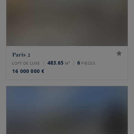
moulures et parquet en point de Hongrie.
Prix de l’immobilier de luxe à Paris en 2026
Les prix de l’immobilier de prestige varient
fortement d’un secteur à l’autre, et d’une
adresse à l’autre. Fourchettes indicatives du
Paris 2
marché, à la mi-2026 :
483.65
6
LOFT DE LUXE
M²
PIÈCES
16 000 000 €
Paris 16e : de 10 000 à 16 000 €/m² pour un
appartement, davantage sur les meilleures
adresses comme l’avenue Henri Martin
Paris 17e, secteurs Monceau et Étoile : de
9 000 à 13 500 €/m²
Le Marais, 3e et 4e : de 11 000 à 16 000
€/m²
Neuilly-sur-Seine : de 9 000 à 15 000 €/m²