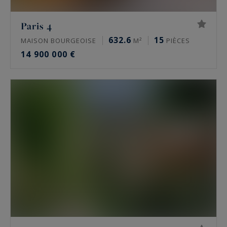
Quels sont les quartiers les plus recherchés ?
Paris 4
632.6
15
MAISON BOURGEOISE
M²
PIÈCES
Dans le 16e, l’avenue Victor Hugo, le Trocadéro,
14 900 000 €
Passy, La Muette et Auteuil concentrent la
demande. Le 17e se joue autour de la plaine
Monceau et d’Étoile. Le Marais s’organise autour
de la place des Vosges. Neuilly-sur-Seine attire
pour son calme, ses écoles et sa proximité du
Bois de Boulogne.
Trouve-t-on des hôtels particuliers et des
biens off-market à Paris ?
Oui, mais ils sont rares et souvent discrets. Un
hôtel particulier vaut pour son indépendance,
hors copropriété, ses volumes et son adresse.