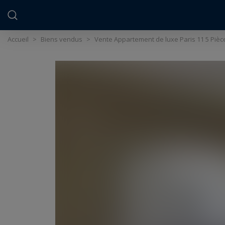
Panneau de gestion des cookies
Accueil
>
Biens vendus
>
Vente Appartement de luxe Paris 11 5 Pièc