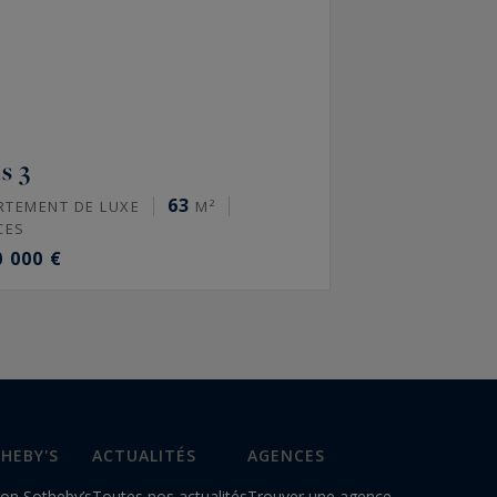
s 3
63
RTEMENT DE LUXE
M²
CES
0 000 €
HEBY'S
ACTUALITÉS
AGENCES
on Sotheby’s
Toutes nos actualités
Trouver une agence