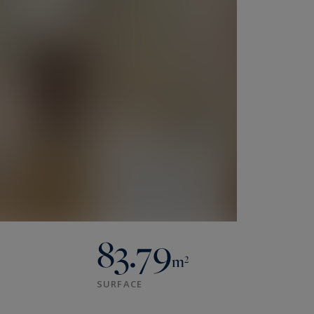
83.79
m²
SURFACE