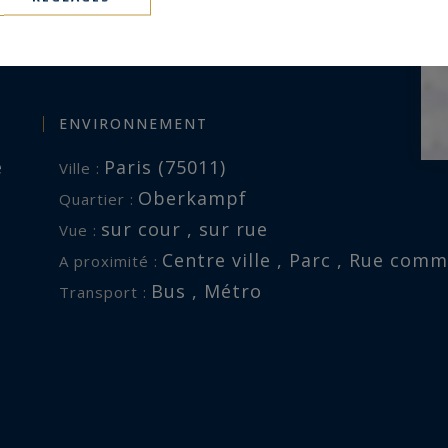
ENVIRONNEMENT
e
Paris (75011)
Ville :
Oberkampf
Quartier :
sur cour , sur rue
Vue :
Centre ville , Parc , Rue com
A proximité :
Bus , Métro
Transport :