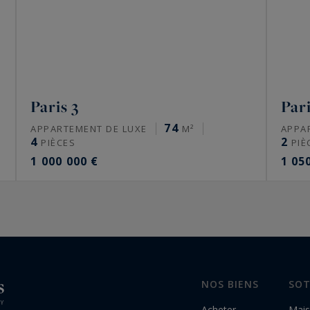
Paris 3
Pari
74
APPARTEMENT DE LUXE
M²
APPA
4
2
PIÈCES
PIÈ
1 000 000 €
1 05
NOS BIENS
SOT
Acheter
Mais