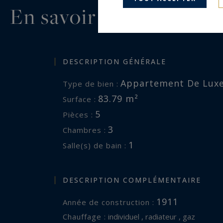
En savoir plus...
DESCRIPTION GÉNÉRALE
Appartement De Lux
Type de bien :
83.79 m²
Surface :
5
Pièces :
3
Chambres :
1
Salle(s) de bain :
DESCRIPTION COMPLÉMENTAIRE
1911
Année de construction :
Chauffage :
individuel , radiateur , gaz