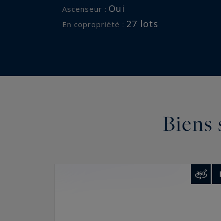
Oui
Ascenseur :
27 lots
En copropriété :
Biens 