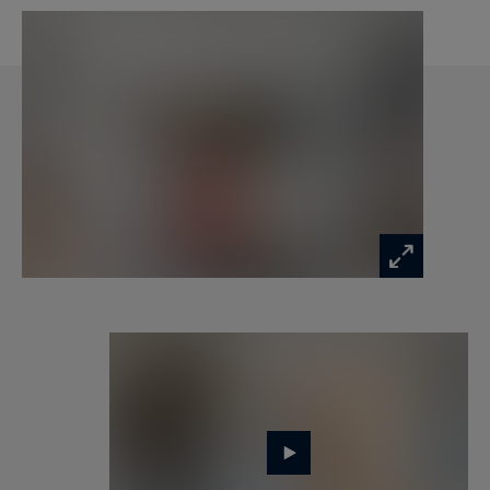
m, RER), cet appartement de prestige constitue
une opportunité rare sur le marché immobilier.
Ne manquez pas cette chance d'acquérir un bien
d'exception.
Une grande cave de 15 m², en sous sol complète
ce bien d'exception.