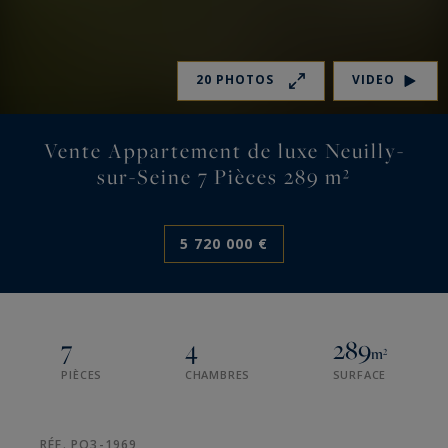
20 PHOTOS
VIDEO
Vente Appartement de luxe Neuilly-
sur-Seine 7 Pièces 289 m²
5 720 000 €
7
4
289
m²
PIÈCES
CHAMBRES
SURFACE
RÉF. PO3-1969