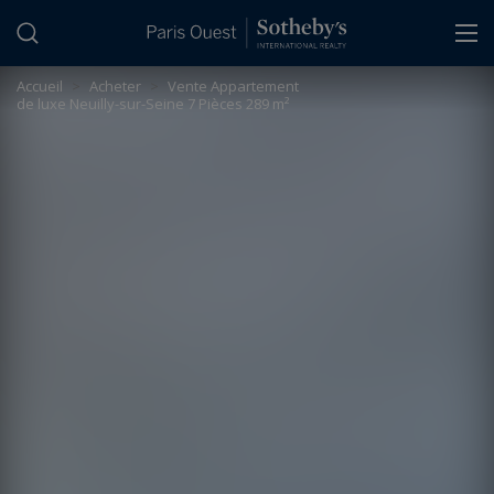
Panneau de gestion des cookies
Accueil
>
Acheter
>
Vente Appartement
de luxe Neuilly-sur-Seine 7 Pièces 289 m²