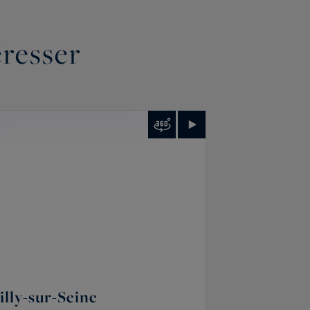
éresser
illy-sur-Seine