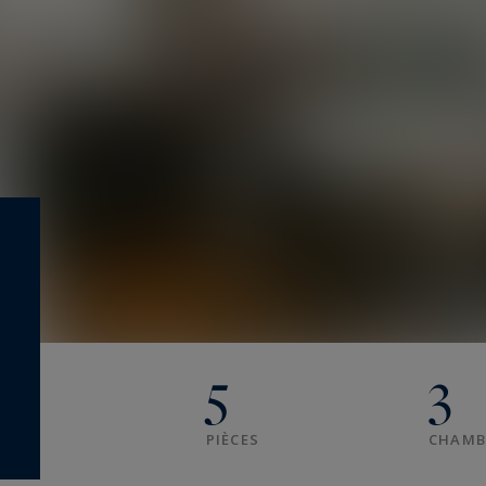
5
3
PIÈCES
CHAMB