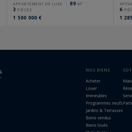
89
APPARTEMENT DE LUXE
M²
APPA
3
6
PIÈCES
PIÈ
1 500 000 €
1 28
NOS BIENS
SOT
Acheter
Mais
Louer
Rés
Immeubles
Serv
Programmes neufs
Part
Jardins & Terrasses
Biens vendus
Biens loués