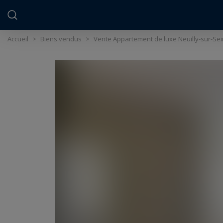
Panneau de gestion des cookies
Accueil
>
Biens vendus
>
Vente Appartement de luxe Neuilly-sur-Sei