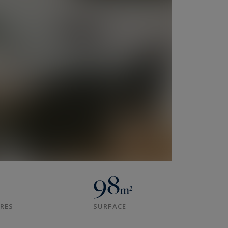
98
m²
RES
SURFACE