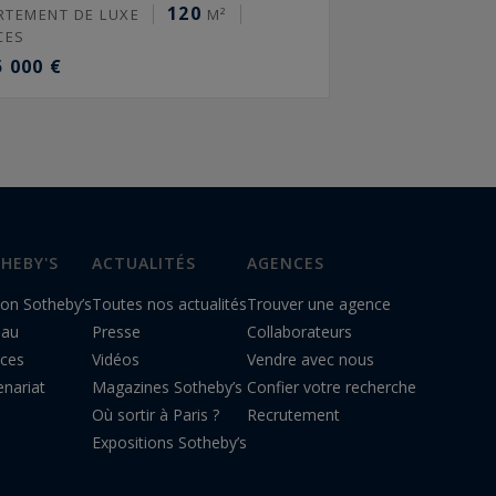
120
RTEMENT DE LUXE
M²
CES
5 000 €
HEBY'S
ACTUALITÉS
AGENCES
on Sotheby’s
Toutes nos actualités
Trouver une agence
eau
Presse
Collaborateurs
ices
Vidéos
Vendre avec nous
enariat
Magazines Sotheby’s
Confier votre recherche
Où sortir à Paris ?
Recrutement
Expositions Sotheby’s