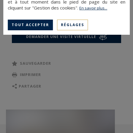
et à tout moment dans le pied de page du site en
Ste Croix. Paris Ouest Sotheby's Int Realty vous
cliquant sur "Gestion des cookies".
En savoir plus...
propose ce bien à la vente.
TOUT ACCEPTER
RÉGLAGES
DEMANDER UNE VISITE VIRTUELLE
SAUVEGARDER
IMPRIMER
PARTAGER