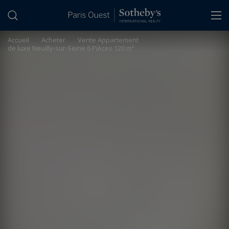
Panneau de gestion des cookies
Accueil
>
Acheter
>
Vente Appartement
de luxe Neuilly-sur-Seine 6 Pièces 120 m²