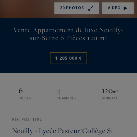
20 PHOTOS
VIDEO
Vente Appartement de luxe Neuilly-
sur-Seine 6 Pièces 120 m²
1 285 000 €
6
4
120
m²
PIÈCES
CHAMBRES
SURFACE
RÉF. PO3-1992
Neuilly - Lycée Pasteur/Collège St