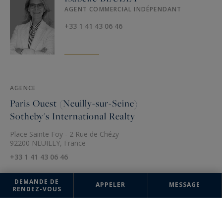
AGENT COMMERCIAL INDÉPENDANT
+33 1 41 43 06 46
AGENCE
Paris Ouest (Neuilly-sur-Seine)
Sotheby's International Realty
Place Sainte Foy - 2 Rue de Chézy
92200 NEUILLY, France
+33 1 41 43 06 46
DEMANDE DE
APPELER
MESSAGE
RENDEZ-VOUS