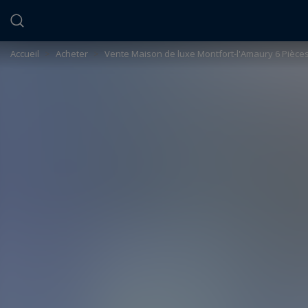
Panneau de gestion des cookies
Accueil
>
Acheter
>
Vente Maison de luxe Montfort-l'Amaury 6 Pièces