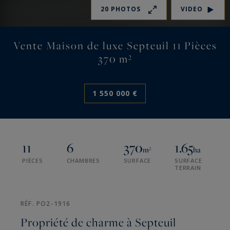
20 PHOTOS
VIDEO
Vente Maison de luxe Septeuil 11 Pièces
370 m²
1 550 000 €
11
6
370
1.65
m²
ha
PIÈCES
CHAMBRES
SURFACE
SURFACE
TERRAIN
RÉF. PO2-1916
Propriété de charme à Septeuil