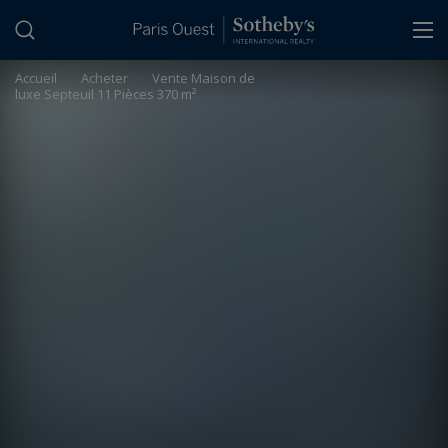
Panneau de gestion des cookies
Accueil
>
Acheter
>
Vente Maison de
luxe Septeuil 11 Pièces 370 m²