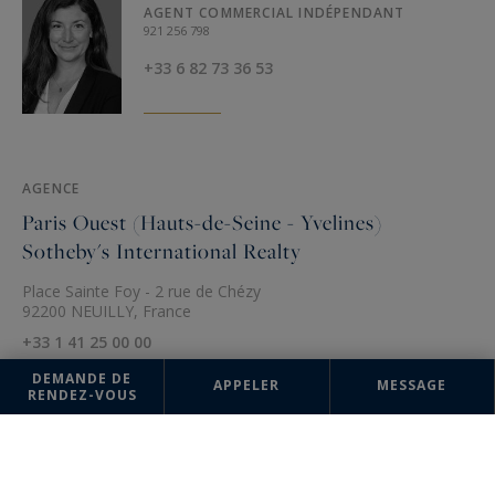
AGENT COMMERCIAL INDÉPENDANT
921 256 798
+33 6 82 73 36 53
AGENCE
Paris Ouest (Hauts-de-Seine - Yvelines)
Sotheby's International Realty
Place Sainte Foy - 2 rue de Chézy
92200 NEUILLY, France
+33 1 41 25 00 00
DEMANDE DE
APPELER
MESSAGE
RENDEZ-VOUS