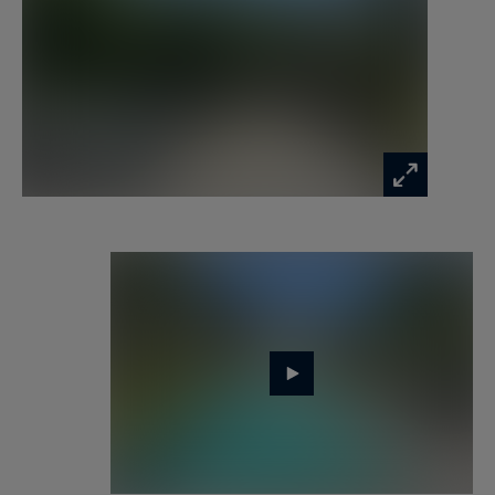
chauffée, un court de tennis, ainsi qu’un hangar
de plus de 250m² et des dépendances.
Cette maison de luxe dans les Yvelines offre un
cadre de vie rare, adapté à une résidence
principale ou secondaire, alliant nature, volumes
et accessibilité.