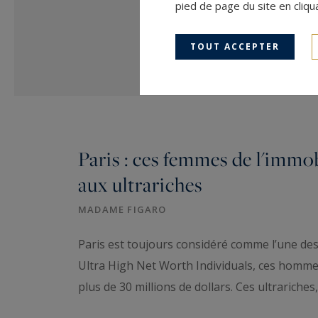
pied de page du site en cliqu
TOUT ACCEPTER
Paris : ces femmes de l'immo
aux ultrariches
MADAME FIGARO
Paris est toujours considéré comme l’une des
Ultra High Net Worth Individuals, ces homme
plus de 30 millions de dollars. Ces ultrariche