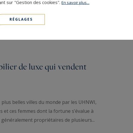
ant sur "Gestion des cookies".
En savoir plus...
LIRE LA SUITE
RÉGLAGES
bilier de luxe qui vendent
 plus belles villes du monde par les UHNWI,
s et ces femmes dont la fortune s’évalue à
s, généralement propriétaires de plusieurs...