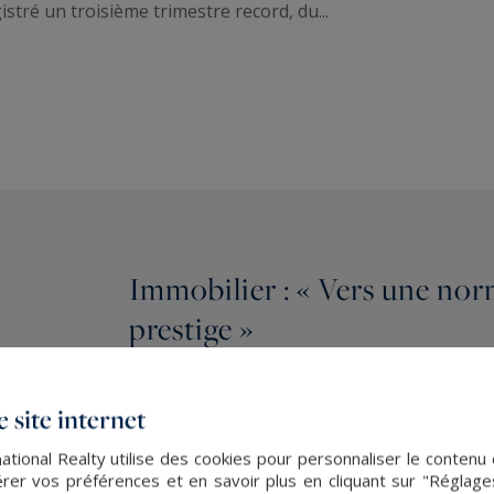
stré un troisième trimestre record, du...
Immobilier : « Vers une nor
prestige »
LE FIGARO IMMOBILIER
 site internet
Contexte actuel et performances exceptionn
le contexte actuel marqué par la guerre en Uk
ational Realty utilise des cookies pour personnaliser le contenu 
er vos préférences et en savoir plus en cliquant sur "Réglag
inflation ou encore la hausse des taux d’empr