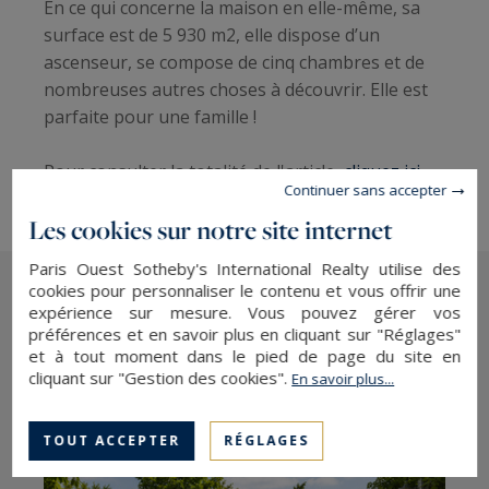
En ce qui concerne la maison en elle-même, sa
surface est de 5 930 m2, elle dispose d’un
ascenseur, se compose de cinq chambres et de
nombreuses autres choses à découvrir. Elle est
parfaite pour une famille !
Pour consulter la totalité de l'article,
cliquez ici.
Continuer sans accepter
Les cookies sur notre site internet
Paris Ouest Sotheby's International Realty utilise des
cookies pour personnaliser le contenu et vous offrir une
expérience sur mesure. Vous pouvez gérer vos
Les derniers articles
préférences et en savoir plus en cliquant sur "Réglages"
et à tout moment dans le pied de page du site en
cliquant sur "Gestion des cookies".
En savoir plus...
TOUT ACCEPTER
RÉGLAGES