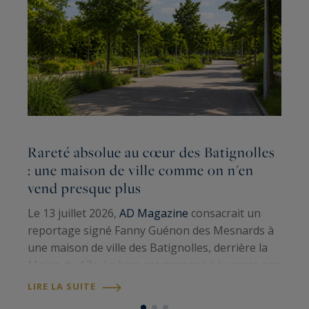
Rareté absolue au cœur des Batignolles
L
: une maison de ville comme on n'en
G
vend presque plus
S
Le 13 juillet 2026,
AD Magazine
consacrait un
p
reportage signé Fanny Guénon des Mesnards à
a
une maison de ville des Batignolles, derrière la
t
Mairie du 17e. Le bien est proposé à la vente par
1
L
Paris Ouest Sotheby’s International Realty
.
LIRE LA SUITE
d
Cent sept mètres carrés au sol,…