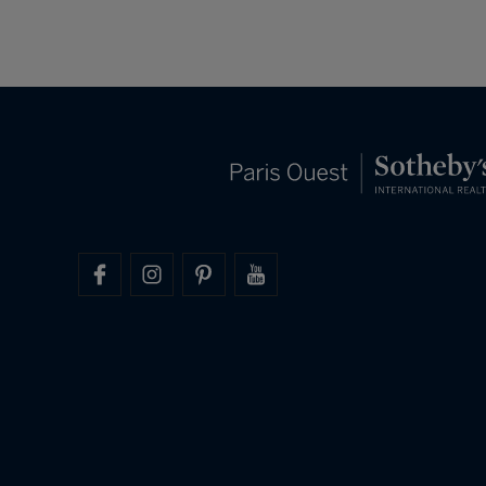
Sotheby’s International Realty
. Cent sept
mètres carrés au sol,…