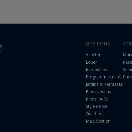
22,8 millions de dollars, par
United Kingdom
Sotheby’s…
NOS BIENS
SOT
Acheter
Mais
Louer
Rés
Immeubles
Serv
Programmes neufs
Part
Jardins & Terrasses
Biens vendus
Biens loués
Style de Vie
Quartiers
Ma Sélection