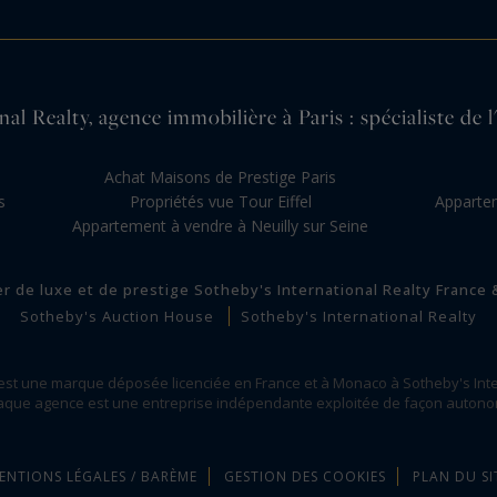
al Realty, agence immobilière à Paris : spécialiste de l
s
Achat Maisons de Prestige Paris
s
Propriétés vue Tour Eiffel
Appartem
Appartement à vendre à Neuilly sur Seine
er de luxe et de prestige Sotheby's International Realty France
Sotheby's Auction House
Sotheby's International Realty
 est une marque déposée licenciée en France et à Monaco à Sotheby's Inte
que agence est une entreprise indépendante exploitée de façon auton
ENTIONS LÉGALES / BARÈME
GESTION DES COOKIES
PLAN DU SI