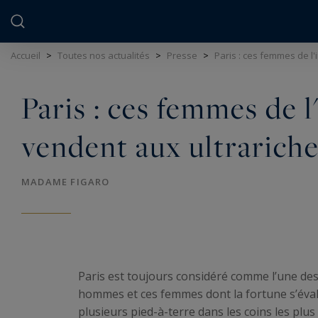
Panneau de gestion des cookies
Accueil
>
Toutes nos actualités
>
Presse
>
Paris : ces femmes de l'
Paris : ces femmes de l
vendent aux ultrarich
MADAME FIGARO
Paris est toujours considéré comme l’une des
hommes et ces femmes dont la fortune s’évalu
plusieurs pied-à-terre dans les coins les pl