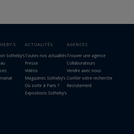
International Realty
, le réseau
international auquel…
HEBY'S
ACTUALITÉS
AGENCES
on Sotheby’s
Toutes nos actualités
Trouver une agence
eau
Presse
Collaborateurs
ices
Vidéos
Vendre avec nous
enariat
Magazines Sotheby’s
Confier votre recherche
Où sortir à Paris ?
Recrutement
Expositions Sotheby’s