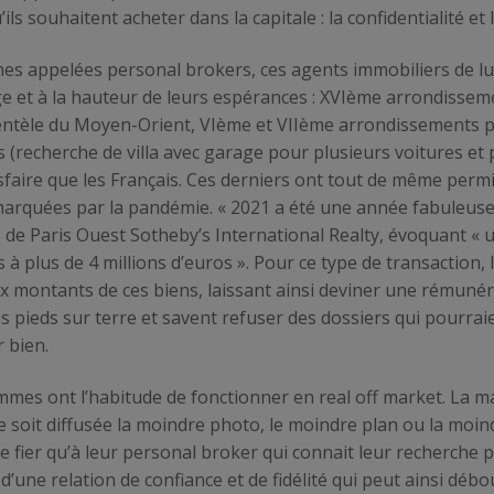
’ils souhaitent acheter dans la capitale : la confidentialité et
es appelées personal brokers, ces agents immobiliers de l
mage et à la hauteur de leurs espérances : XVIème arrondisse
clientèle du Moyen-Orient, VIème et VIIème arrondissements 
s (recherche de villa avec garage pour plusieurs voitures et 
sfaire que les Français. Ces derniers ont tout de même permis
marquées par la pandémie. « 2021 a été une année fabuleuse
s de Paris Ouest Sotheby’s International Realty, évoquant « 
s à plus de 4 millions d’euros ». Pour ce type de transaction
 montants de ces biens, laissant ainsi deviner une rémunéra
pieds sur terre et savent refuser des dossiers qui pourraie
 bien.
emmes ont l’habitude de fonctionner en real off market. La m
soit diffusée la moindre photo, le moindre plan ou la moind
 fier qu’à leur personal broker qui connait leur recherche pa
 d’une relation de confiance et de fidélité qui peut ainsi déb