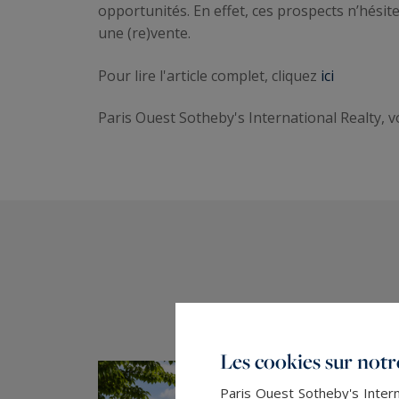
opportunités. En effet, ces prospects n’hési
une (re)vente.
Pour lire l'article complet, cliquez
ici
Paris Ouest Sotheby's International Realty, vo
Les cookies sur notre
Paris Ouest Sotheby's Intern