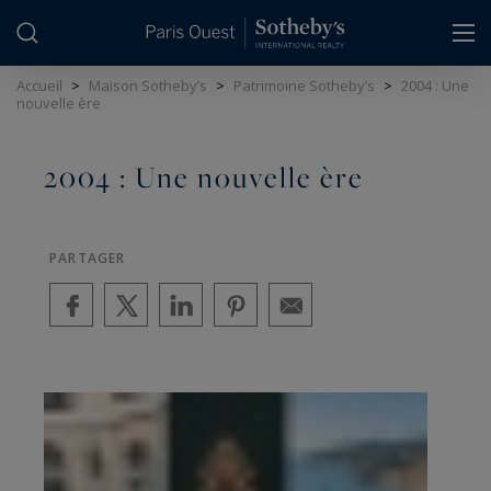
Panneau de gestion des cookies
Accueil
>
Maison Sotheby’s
>
Patrimoine Sotheby’s
>
2004 : Une
nouvelle ère
2004 : Une nouvelle ère
PARTAGER