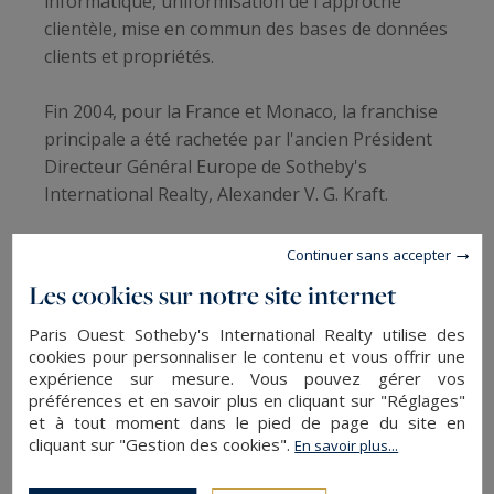
informatique, uniformisation de l'approche
clientèle, mise en commun des bases de données
clients et propriétés.
Fin 2004, pour la France et Monaco, la franchise
principale a été rachetée par l'ancien Président
Directeur Général Europe de Sotheby's
International Realty, Alexander V. G. Kraft.
Le Président Directeur Général du réseau
Continuer sans accepter
Sotheby's Realty France Monaco a installé son
Les cookies sur notre site internet
bureau parisien au sein de l'agence Paris Ouest
Sotheby's Realty Victor Hugo, où est installé le
Paris Ouest Sotheby's International Realty utilise des
cookies pour personnaliser le contenu et vous offrir une
siège de Fortitude AG, que vous pouvez d’ailleurs
expérience sur mesure. Vous pouvez gérer vos
contacter pour toutes demandes concernant la
préférences et en savoir plus en cliquant sur "Réglages"
France et Monaco.
et à tout moment dans le pied de page du site en
cliquant sur "Gestion des cookies".
En savoir plus...
Ainsi depuis 2005, Sotheby's International Realty