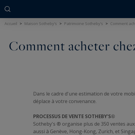
Panneau de gestion des cookies
Accueil
>
Maison Sotheby’s
>
Patrimoine Sotheby’s
>
Comment ach
Comment acheter che
Dans le cadre d'une estimation de votre mobili
déplace à votre convenance.
PROCESSUS DE VENTE SOTHEBY'S®
Sotheby's ® organise plus de 350 ventes aux
aussi à Genève, Hong-Kong, Zurich, et Singap