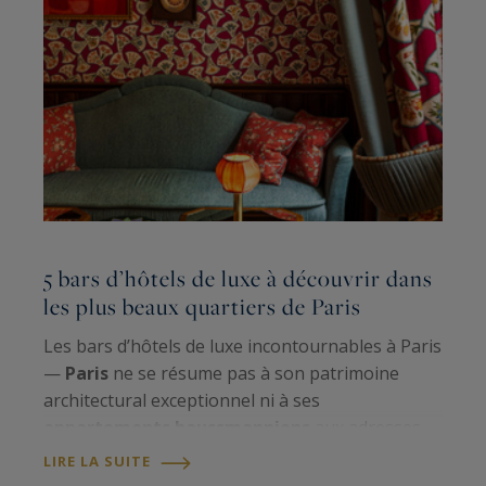
L
5 bars d’hôtels de luxe à découvrir dans
e
les plus beaux quartiers de Paris
a
Les bars d’hôtels de luxe incontournables à Paris
À
—
Paris
ne se résume pas à son patrimoine
e
architectural exceptionnel ni à ses
d
appartements haussmanniens
aux adresses
F
prestigieuses : la capitale brille aussi par son art
LIRE LA SUITE
i
L
de vivre et ses lieux iconiques. Parmi eux, les…