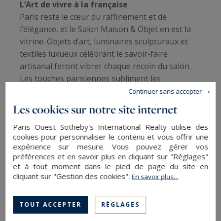
L’Art de vivre à la française
Paris reste le cœur du raffinement et de
l’élégance, et le Salon Maison & Objet en est la
vitrine. Objets d’art, luminaires sculpturaux et
textiles luxueux célébrant le savoir-faire
artisanal feront vibrer chaque recoin du salon.
Les touches parisiennes subliment les
propriétés, offrant aux acheteurs internationaux
Continuer sans accepter
un symbole ultime d’élégance.
Les cookies sur notre site internet
Un rendez-vous pour les professionnels
Paris Ouest Sotheby's International Realty utilise des
cookies pour personnaliser le contenu et vous offrir une
Ce salon est aussi un espace privilégié pour les
expérience sur mesure. Vous pouvez gérer vos
architectes, décorateurs et agents immobiliers,
préférences et en savoir plus en cliquant sur "Réglages"
qui y trouveront des collaborations et des
et à tout moment dans le pied de page du site en
inspirations pour leurs projets.
cliquant sur "Gestion des cookies".
En savoir plus...
À ne pas manquer
TOUT ACCEPTER
RÉGLAGES
Le Salon Maison & Objet 2025 propose un