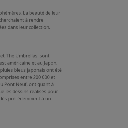
éphémères. La beauté de leur
 cherchaient à rendre
ées dans leur collection.
ojet The Umbrellas, sont
est américaine et au Japon.
apluies bleus japonais ont été
 comprises entre 200 000 et
du Pont Neuf, ont quant à
ue les dessins réalisés pour
 cédés précédemment à un