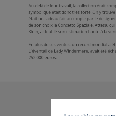
Au-delà de leur travail, la collection était c
symbolique était donc très forte. On y trouv
était un cadeau fait au couple par le designe
de son choix la Concetto Spaziale, Attesa, q
Klein, a doublé son estimation haute à la ven
En plus de ces ventes, un record mondial a é
L'éventail de Lady Windermere, avait été éch
252 000 euros.