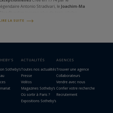
Exceptionnelles
Créé en 1714 par le
légendaire Antonio Stradivari, le
Joachim-Ma
Stradivarius
incarne plus de trois siècles
d’histoire musicale. Réputé pour sa sonorité
LIRE LA SUITE
extraordinaire et sa beauté exquise, ce
violon...
HEBY'S
ACTUALITÉS
AGENCES
on Sotheby’s
Toutes nos actualités
Trouver une agence
eau
Presse
Collaborateurs
ices
Vidéos
Vendre avec nous
enariat
Magazines Sotheby’s
Confier votre recherche
Où sortir à Paris ?
Recrutement
Expositions Sotheby’s