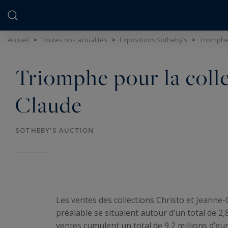
Panneau de gestion des cookies
Accueil
>
Toutes nos actualités
>
Expositions Sotheby’s
>
Triomphe 
Triomphe pour la colle
Claude
SOTHEBY'S AUCTION
Les ventes des collections Christo et Jeanne
préalable se situaient autour d’un total de 2,8
ventes cumulent un total de 9,2 millions d’e