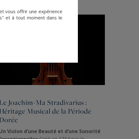
et vous offrir une expérience
es" et à tout moment dans le
Le Joachim-Ma Stradivarius :
Héritage Musical de la Période
Dorée
Un Violon d’une Beauté et d’une Sonorité