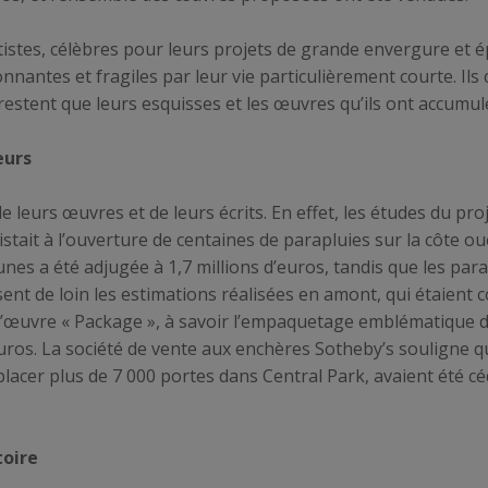
tistes, célèbres pour leurs projets de grande envergure et 
nnantes et fragiles par leur vie particulièrement courte. Ils
 restent que leurs esquisses et les œuvres qu’ils ont accumul
eurs
 leurs œuvres et de leurs écrits. En effet, les études du pr
stait à l’ouverture de centaines de parapluies sur la côte ou
unes a été adjugée à 1,7 millions d’euros, tandis que les par
sent de loin les estimations réalisées en amont, qui étaient
 l’œuvre « Package », à savoir l’empaquetage emblématique 
uros. La société de vente aux enchères Sotheby’s souligne q
placer plus de 7 000 portes dans Central Park, avaient été
toire