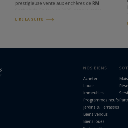
prestigieuse vente aux enchères de
RM
Sotheby’s
. En février 2025, dans le cadre
majestueux des
Salles du carrousel du
LIRE LA SUITE
Louvre
, cet événement incontournable
réunira les plus grands...
NOS BIENS
SOT
Acheter
Mais
Louer
Rés
Immeubles
Serv
Programmes neufs
Part
Jardins & Terrasses
Biens vendus
Biens loués