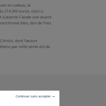
çues en cadeau, la
u 214 200 euros, celui-ci
fert à Jeanne-Claude une œuvre
 monochrome bleu, don de Yves
Christo, dont l’œuvre
btenu par cette vente est de
Continuer sans accepter