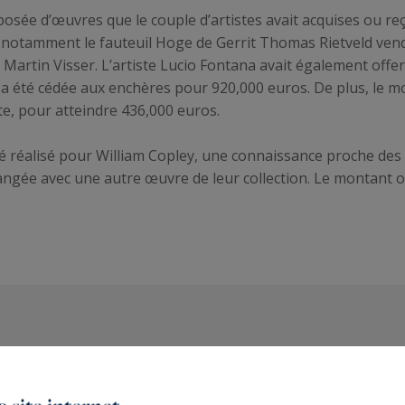
omposée d’œuvres que le couple d’artistes avait acquises ou re
e notamment le fauteuil Hoge de Gerrit Thomas Rietveld vend
r Martin Visser. L’artiste Lucio Fontana avait également of
ui a été cédée aux enchères pour 920,000 euros. De plus, le
te, pour atteindre 436,000 euros.
té réalisé pour William Copley, une connaissance proche des 
angée avec une autre œuvre de leur collection. Le montant o
Les derniers articles