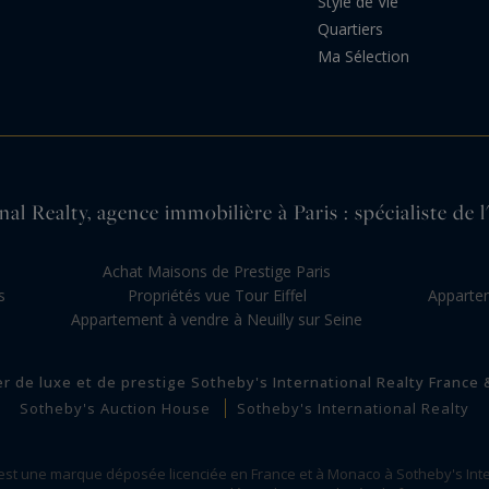
Style de Vie
Quartiers
Ma Sélection
al Realty, agence immobilière à Paris : spécialiste de l
s
Achat Maisons de Prestige Paris
s
Propriétés vue Tour Eiffel
Appartem
Appartement à vendre à Neuilly sur Seine
er de luxe et de prestige Sotheby's International Realty France
Sotheby's Auction House
Sotheby's International Realty
 est une marque déposée licenciée en France et à Monaco à Sotheby's Inte