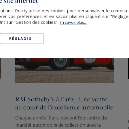
 site internet
ational Realty utilise des cookies pour personnaliser le contenu 
er vos préférences et en savoir plus en cliquant sur "Réglag
ant sur "Gestion des cookies".
En savoir plus...
RÉGLAGES
RM Sotheby’s à Paris : Une vente
au cœur de l’excellence automobile
Chaque année, Paris devient l’épicentre du
marché automobile de collection avec la