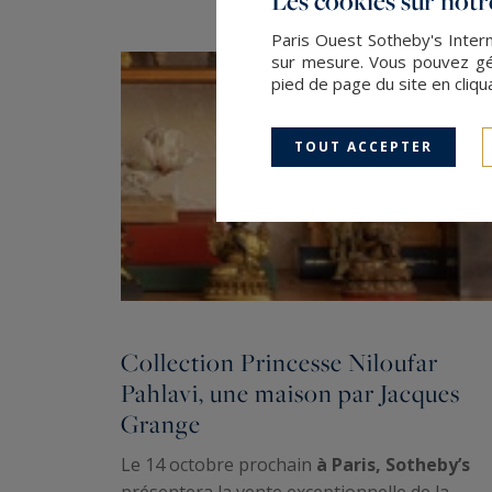
Les cookies sur notre
Paris Ouest Sotheby's Intern
sur mesure. Vous pouvez gér
pied de page du site en cliqu
TOUT ACCEPTER
Collection Princesse Niloufar
Pahlavi, une maison par Jacques
Grange
Le 14 octobre prochain
à Paris, Sotheby’s