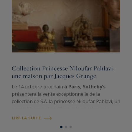
Collection Princesse Niloufar Pahlavi,
R
une maison par Jacques Grange
c
Le 14 octobre prochain
à Paris, Sotheby’s
C
présentera la vente exceptionnelle de la
m
collection de S.A. la princesse Niloufar Pahlavi, un
p
ensemble rare et poétique mis en scène par
S
Jacques Grange, décorateur emblématique et
m
LIRE LA SUITE
L
ami proche de la dynastie impériale depuis…
c
g