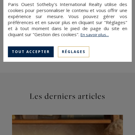
Dimanche : 14h00 – 18h00
Paris Ouest Sotheby's International Realty utilise des
cookies pour personnaliser le contenu et vous offrir une
expérience sur mesure. Vous pouvez gérer vos
Ne manquez pas l’opportunité de visiter cette
préférences et en savoir plus en cliquant sur "Réglages"
exposition incontournable, tout en découvrant la
et à tout moment dans le pied de page du site en
cliquant sur "Gestion des cookies".
En savoir plus...
richesse immobilière du
8ème arrondissement
,
où l’art et le luxe se rejoignent pour créer un
cadre de vie exceptionnel.
TOUT ACCEPTER
RÉGLAGES
Les derniers articles