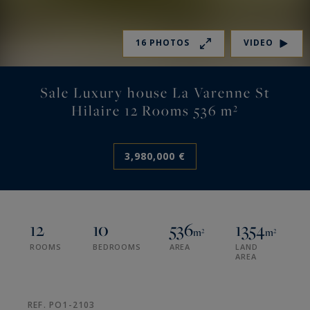
16 PHOTOS
VIDEO
Sale Luxury house La Varenne St
Hilaire 12 Rooms 536 m²
3,980,000 €
12
10
536
1354
m²
m²
ROOMS
BEDROOMS
AREA
LAND
AREA
REF. PO1-2103