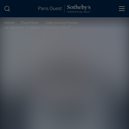
Cookies management panel
Home
>
Purchase
>
Sale Luxury house
La Varenne St Hilaire 12 Rooms 536 m²