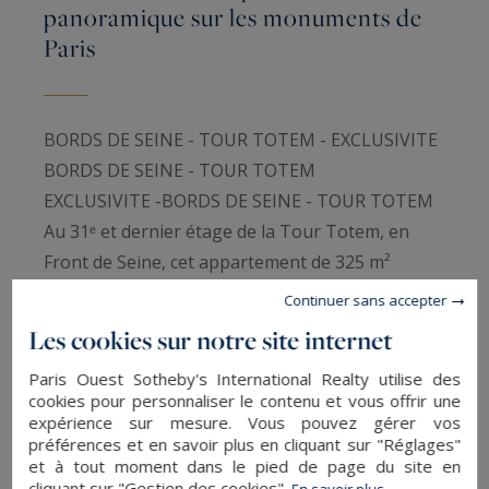
panoramique sur les monuments de
Paris
BORDS DE SEINE - TOUR TOTEM - EXCLUSIVITE
BORDS DE SEINE - TOUR TOTEM
EXCLUSIVITE -BORDS DE SEINE - TOUR TOTEM
Au 31ᵉ et dernier étage de la Tour Totem, en
Front de Seine, cet appartement de 325 m²
domine Paris avec une discrétion rare. La tour
Continuer sans accepter
fait partie des adresses les plus recherchées de
Les cookies sur notre site internet
la capitale pour la qualité de ses services, son
Paris Ouest Sotheby's International Realty utilise des
niveau de sécurité permanent et la
cookies pour personnaliser le contenu et vous offrir une
confidentialité qu’elle garantit à ses résidents.
expérience sur mesure. Vous pouvez gérer vos
préférences et en savoir plus en cliquant sur "Réglages"
L’accès est contrôlé en continu, les entrées sont
et à tout moment dans le pied de page du site en
filtrées, et la présence de gardiens à toute heure
cliquant sur "Gestion des cookies".