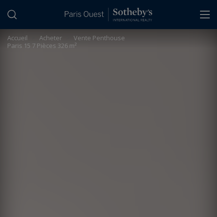
Panneau de gestion des cookies
Accueil
>
Acheter
>
Vente Penthouse
Paris 15 7 Pièces 326 m²