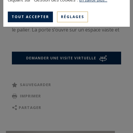
En savoir plus...
assure une tranquillité que peu d’immeubles
parisiens peuvent offrir.
TOUT ACCEPTER
RÉGLAGES
Dès l’arrivée à l’étage, l’appartement occupe seul
le palier. La porte s’ouvre sur un espace vaste et
silencieux, immédiatement baigné de lumière.
L’exposition et la hauteur donnent une
sensation particulière : le soleil accompagne
DEMANDER UNE VISITE VIRTUELLE
l’appartement du matin jusqu’au soir, entre
reflets sur la Seine, lumière franche en journée
et teintes plus douces au coucher du soleil. À
SAUVEGARDER
cette altitude, la ville semble plus calme, presque
distante, et le panorama reste présent dans
IMPRIMER
chaque pièce sans jamais être envahissant.
PARTAGER
Le séjour principal s’étend largement face aux
baies vitrées et offre une vue ouverte à 270
degrés sur les toits de Paris, la Tour Eiffel et les