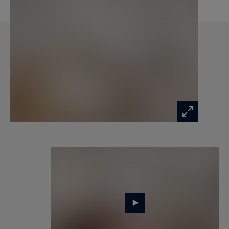
grands monuments. Les volumes sont
importants mais restent faciles à vivre, avec une
circulation fluide entre le salon, l’espace de
réception et la cuisine ouverte, entièrement
équipée, pensée comme dans une suite d’hôtel
haut de gamme.
L’appartement comprend quatre suites, chacune
avec sa salle d’eau, dont une suite principale
conçue comme un véritable espace privé : double
salle de bains, dressing sur mesure face à la vue,
rangements intégrés, finitions précises.
L’ensemble rappelle davantage l’aménagement
d’un grand hôtel international que celui d’un
appartement classique, avec le confort attendu
dans ce niveau de standing.
La domotique est intégrée dans tout