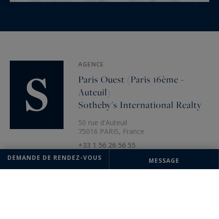
AGENCE
Paris Ouest (Paris 16ème -
Auteuil)
Sotheby's International Realty
50 rue d'Auteuil
75016 PARIS, France
+33 1 56 26 56 55
DEMANDE DE RENDEZ-VOUS
MESSAGE
Les informations recueillies sur ce formulaire sont enregistrées dans un