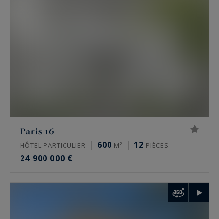
hôtel particulier offre l’indépendance, ses
volumes propres et une adresse souvent
confidentielle.
Les secteurs couverts : 16e, 17e, Marais et
Ouest parisien
L’agence intervient sur quelques secteurs précis,
pas sur tout Paris. Dans le
16e
, autour de
l’avenue Victor Hugo, de Chaillot et du
Paris 16
Trocadéro, de Passy, de La Muette et d’Auteuil.
600
12
HÔTEL PARTICULIER
M²
PIÈCES
Dans le
17e
, sur la plaine Monceau, Wagram et
24 900 000 €
Étoile. Dans
le Marais
, 3e et 4e, autour de la
place des Vosges et de la rue de Turenne. À
Neuilly-sur-Seine
enfin, et plus largement dans
les Hauts-de-Seine, les Yvelines et le Val-de-