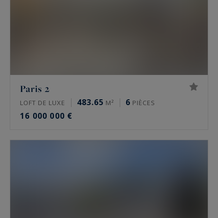
moulures et parquet en point de Hongrie.
Prix de l’immobilier de luxe à Paris en 2026
Les prix de l’immobilier de prestige varient
fortement d’un secteur à l’autre, et d’une
adresse à l’autre. Fourchettes indicatives du
Paris 2
marché, à la mi-2026 :
483.65
6
LOFT DE LUXE
M²
PIÈCES
16 000 000 €
Paris 16e : de 10 000 à 16 000 €/m² pour un
appartement, davantage sur les meilleures
adresses comme l’avenue Henri Martin
Paris 17e, secteurs Monceau et Étoile : de
9 000 à 13 500 €/m²
Le Marais, 3e et 4e : de 11 000 à 16 000
€/m²
Neuilly-sur-Seine : de 9 000 à 15 000 €/m²