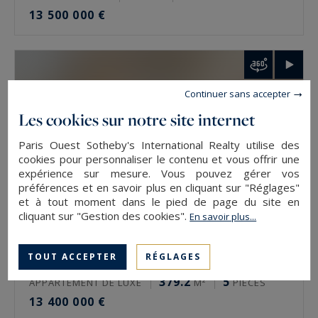
13 500 000 €
Comment faire estimer un bien de prestige à
Paris ?
L’estimation se demande auprès de l’agence du
Continuer sans accepter
secteur, via le formulaire en ligne ou
Les cookies sur notre site internet
directement. Elle est gratuite et confidentielle.
L’expertise se fait rue par rue, étage par étage,
Paris Ouest Sotheby's International Realty utilise des
cookies pour personnaliser le contenu et vous offrir une
car deux biens d’une même adresse n’ont pas la
expérience sur mesure. Vous pouvez gérer vos
même valeur. La vue, l’orientation et l’état
préférences et en savoir plus en cliquant sur "Réglages"
et à tout moment dans le pied de page du site en
pèsent autant que la surface.
cliquant sur "Gestion des cookies".
En savoir plus...
Estimer un bien de prestige à Paris avec
Paris Ouest Sotheby’s International Realty
TOUT ACCEPTER
RÉGLAGES
Paris 5
379.2
5
APPARTEMENT DE LUXE
M²
PIÈCES
L’agence estime gratuitement les biens de
13 400 000 €