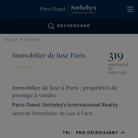
Panneau de gestion des cookies
RECHERCHER
Accueil
>
Acheter
319
Immobilier de luxe Paris
ANNONCES
DE
PRESTIGE
Immobilier de luxe à Paris : propriétés de
prestige à vendre
Paris Ouest Sotheby’s International Realty
vend de l’immobilier de luxe à Paris :
appartements haussmanniens familiaux, hôtels
particuliers, penthouses, lofts, ateliers d’artiste
TRI :