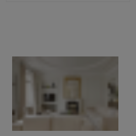
prestige du 16e, du 17e, du Marais, de Neuilly-
sur-Seine et de l’Ouest parisien.
Demander une
estimation confidentielle
prend quelques
minutes, en ligne. Pour échanger de vive voix,
contacter l’agence de votre secteur
. Explorez
ensuite l’ensemble des propriétés à vendre ci-
dessous.