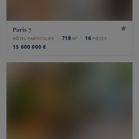
historiques. S’y ajoutent des lofts, des ateliers
d’artiste et, vers l’Ouest parisien, des châteaux et
des maisons de maître. Une partie de ces biens
Paris 7
circule en off-market, hors des portails grand
718
16
HÔTEL PARTICULIER
M²
PIÈCES
public.
15 600 000 €
Quel est le prix de l’immobilier de luxe à
Paris ?
À la mi-2026, un appartement de prestige se
situe autour de 10 000 à 16 000 €/m² dans le 16e,
de 9 000 à 13 500 €/m² dans le 17e, de 11 000 à
16 000 €/m² dans le Marais, de 9 000 à 15 000
€/m² à Neuilly-sur-Seine. Les meilleures
adresses dépassent ces niveaux. Seule une
estimation donne la valeur réelle d’un bien.