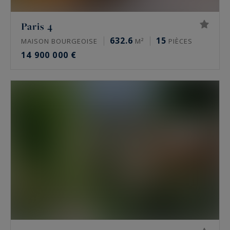
Quels sont les quartiers les plus recherchés ?
Paris 4
632.6
15
MAISON BOURGEOISE
M²
PIÈCES
Dans le 16e, l’avenue Victor Hugo, le Trocadéro,
14 900 000 €
Passy, La Muette et Auteuil concentrent la
demande. Le 17e se joue autour de la plaine
Monceau et d’Étoile. Le Marais s’organise autour
de la place des Vosges. Neuilly-sur-Seine attire
pour son calme, ses écoles et sa proximité du
Bois de Boulogne.
Trouve-t-on des hôtels particuliers et des
biens off-market à Paris ?
Oui, mais ils sont rares et souvent discrets. Un
hôtel particulier vaut pour son indépendance,
hors copropriété, ses volumes et son adresse.