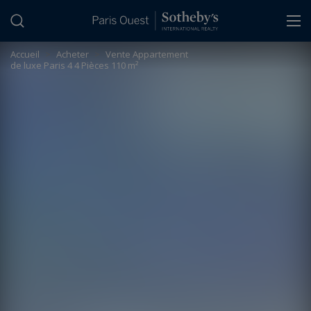
Panneau de gestion des cookies
Accueil
>
Acheter
>
Vente Appartement
de luxe Paris 4 4 Pièces 110 m²