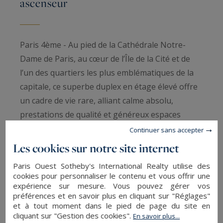
ascenseur
Paris 4ème - Au pied de la Cathédrale Notre-
Dame de Paris, au cœur de l’Île de la Cité et de
l’un des quartiers les plus emblématiques de la
capitale, ce superbe duplex en étage élevé offre
un cadre de vie rare, alliant calme absolu,
prestations de qualité et généreux espaces
extérieurs.
Continuer sans accepter
Les cookies sur notre site internet
Situé aux 3ᵉ et 4ᵉ étages avec ascenseur d’une
Paris Ouest Sotheby's International Realty utilise des
élégante copropriété parfaitement entretenue,
cookies pour personnaliser le contenu et vous offrir une
avec gardienne, dont le ravalement de la cour
expérience sur mesure. Vous pouvez gérer vos
préférences et en savoir plus en cliquant sur "Réglages"
intérieure est actuellement en cours, cet
et à tout moment dans le pied de page du site en
appartement développe 93 m² Loi Carrez (97 m²
cliquant sur "Gestion des cookies".
En savoir plus...