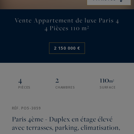
Vente Appartement de luxe Paris 4
4 Pièces 110 m²
2 150 000 €
4
2
110
m²
PIÈCES
CHAMBRES
SURFACE
RÉF. PO5-3059
Paris 4ème - Duplex en étage élevé
avec terrasses, parking, climatisation,