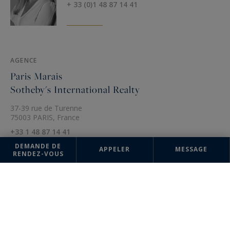
+ 33 (0)1 48 87 14 41
AGENCE
Paris Marais
Sotheby's International Realty
37-39 rue de Turenne
75003 PARIS, France
+33 1 48 87 14 41
DEMANDE DE
APPELER
MESSAGE
RENDEZ-VOUS
Les informations recueillies sur ce formulaire sont enregistrées dans un
fichier informatisé par la société Paris Ouest (Paris 16ème - Victor Hugo)
Sotheby's International Realty pour la gestion et le suivi de votre
demande. Conformément à la loi "Informatique et liberté", vous pouvez