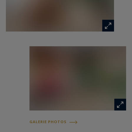
confortables et une salle de bains avec WC. Les
deux chambres bénéficient d’un accès direct à
une seconde terrasse exceptionnelle de plus de
27 m², véritable écrin de verdure et de
tranquillité offrant une perspective unique sur
les toits de Paris.
L’appartement est équipé d’une climatisation
réversible par pompe à chaleur, garantissant un
confort optimal en toute saison. Une cave
complète ce bien.
Possibilité d’acquérir un box fermé en sous-sol
en supplément au prix de 90 000 € TTC.
Une adresse prestigieuse, des terrasses rares,
GALERIE PHOTOS
des vues dégagées, un calme absolu et des