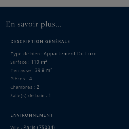
prestations recherchées font de ce duplex une
opportunité unique au cœur du Paris historique.
En savoir plus...
DESCRIPTION GÉNÉRALE
Appartement De Luxe
Type de bien :
110 m²
Surface :
39.8 m²
Terrasse :
4
Pièces :
2
Chambres :
1
Salle(s) de bain :
ENVIRONNEMENT
Paris (75004)
Ville :