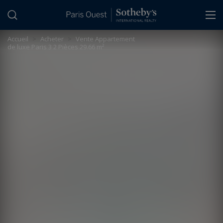
Panneau de gestion des cookies
Accueil
>
Acheter
>
Vente Appartement
de luxe Paris 3 2 Pièces 29.66 m²