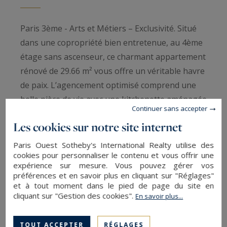
Paris 3ème - Arts et Métiers – Exclusivité. Situé
dans une copropriété bien entretenue, au 4ème
étage sans ascenseur, ce charmant appartement
rénové de 29.66 m² vous offre un véritable havre
de paix. L’agencement optimisé comprend une
belle pièce de vie avec une kitchenette aménagée
Continuer sans accepter
et équipée. L'espace nuit, spacieux et
Les cookies sur notre site internet
fonctionnel, peut accueillir un lit, un dressing
ainsi qu’un coin bureau. Enfin, la salle de douche
Paris Ouest Sotheby's International Realty utilise des
cookies pour personnaliser le contenu et vous offrir une
avec WC offre tout le confort nécessaire. Une
expérience sur mesure. Vous pouvez gérer vos
occasion rare à ne pas manquer, alliant charme
préférences et en savoir plus en cliquant sur "Réglages"
de l'ancien et tranquillité au cœur de Paris. Paris
et à tout moment dans le pied de page du site en
cliquant sur "Gestion des cookies".
En savoir plus...
Marais Sotheby's International Realty, la
référence internationale de l'immobilier de
TOUT ACCEPTER
RÉGLAGES