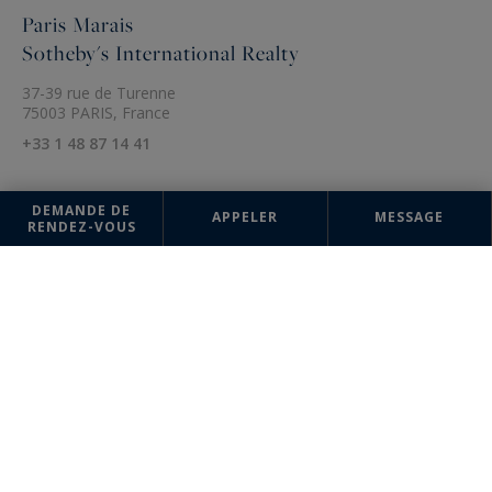
Paris Marais
Sotheby's International Realty
37-39 rue de Turenne
75003 PARIS, France
+33 1 48 87 14 41
DEMANDE DE
APPELER
MESSAGE
RENDEZ-VOUS
Les informations recueillies sur ce formulaire sont enregistrées dans un
fichier informatisé par la société Paris Ouest (Paris 16ème - Victor Hugo)
Sotheby's International Realty pour la gestion et le suivi de votre
demande. Conformément à la loi "Informatique et liberté", vous pouvez
exercer votre droit d'accès aux données vous concernant et les faire
rectifier en contactant : Paris Ouest (Paris 16ème - Victor Hugo)
Sotheby's International Realty, correspondant : "Informatique et
libertés" 95 Avenue Victor Hugo 75116 PARIS ou à
parisouest@parisouest-sothebysrealty.com
, en précisant dans l'objet
du courrier "Droit des personnes" et en joignant la copie de votre
justificatif d'identité.