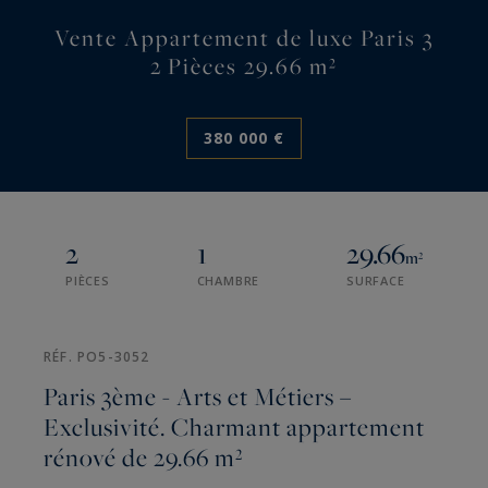
Vente Appartement de luxe Paris 3
2 Pièces 29.66 m²
380 000 €
2
1
29.66
m²
PIÈCES
CHAMBRE
SURFACE
RÉF. PO5-3052
Paris 3ème - Arts et Métiers –
Exclusivité. Charmant appartement
rénové de 29.66 m²