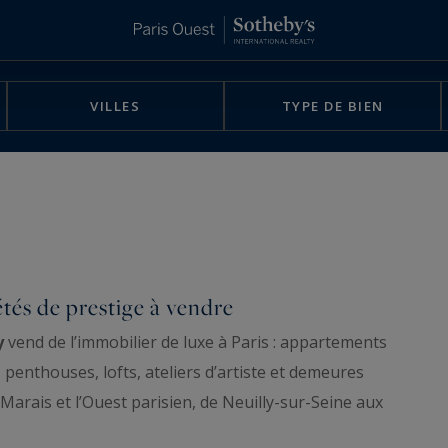
VILLES
TYPE DE BIEN
étés de prestige à vendre
y
vend de l’immobilier de luxe à Paris : appartements
 penthouses, lofts, ateliers d’artiste et demeures
e Marais et l’Ouest parisien, de Neuilly-sur-Seine aux
est sélectionné pour son adresse, son étage, sa vue et