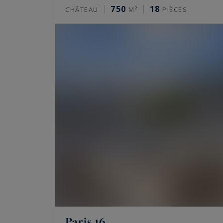
Les prix de l’immobilier de prestige varient f
750
18
CHÂTEAU
M²
PIÈCES
l’autre. Fourchettes indicatives du marché, à l
Paris 16e : de 10 000 à 16 000 €/m² pou
adresses comme l’avenue Henri Martin
Paris 17e, secteurs Monceau et Étoile : 
Le Marais, 3e et 4e : de 11 000 à 16 000
Neuilly-sur-Seine : de 9 000 à 15 000 €
hôtels particuliers
Ces fourchettes ne disent rien d’un bien pré
un calme rare changent la valeur. Seule une 
FAQ : immobilier de luxe à vendre 
Paris 16