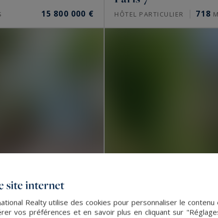
t Sotheby’s International Realty propose-t-
15 800 000 €
718
S
HÔTEL PARTICULIER
M
aussmanniens familiaux, des hôtels particuliers, des
outent des lofts, des ateliers d’artiste et, vers l’Ouest
re. Une partie de ces biens circule en off-market, hors
xe à Paris ?
situe autour de 10 000 à 16 000 €/m² dans le 16e, de
16 000 €/m² dans le Marais, de 9 000 à 15 000 €/m² à
épassent ces niveaux. Seule une estimation donne la
 site internet
ational Realty utilise des cookies pour personnaliser le contenu 
er vos préférences et en savoir plus en cliquant sur "Réglag