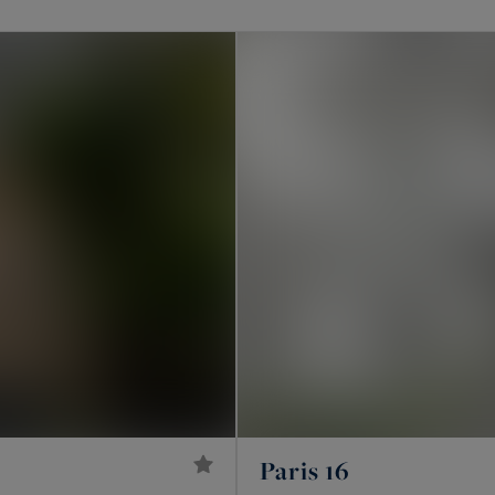
Paris ?
nts haussmanniens familiaux, des hôtels particuliers,
’y ajoutent des lofts de standing, des ateliers
 châteaux, des maisons de ville et des maisons de maître.
lot en copropriété. Un hôtel particulier offre
dresse souvent confidentielle.
rais et Ouest parisien
cis, pas sur tout Paris. Dans le
16e
, autour de l’avenue
Passy, de La Muette et d’Auteuil. Dans le
17e
, sur la
Paris 16
arais
, 3e et 4e, autour de la place des Vosges et de la