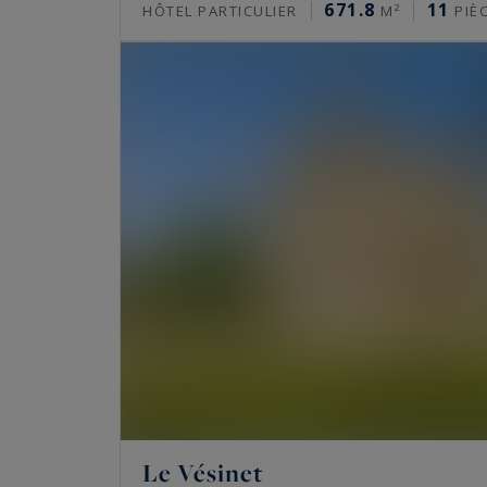
671.8
11
HÔTEL PARTICULIER
M²
PIÈ
rue de Turenne. À
Neuilly-sur-Seine
enfin, et
et le Val-de-Marne. Plusieurs de ces biens do
Eiffel
au palais de Chaillot, du palais de Tokyo
Des prestations rares
Beaucoup de ces biens ont été rénovés par de
offrent une terrasse privative, un balcon fi
intègrent home cinema, salle de sport, pisc
historiques gardent leurs signatures d’époq
anciennes, moulures et parquet en point de 
Prix de l’immobilier de luxe à Pari
Le Vésinet