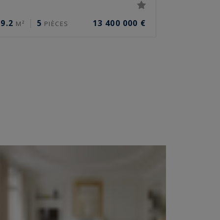
9.2
5
13 400 000 €
M²
PIÈCES