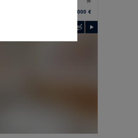
10
14 800 000 €
²
PIÈCES