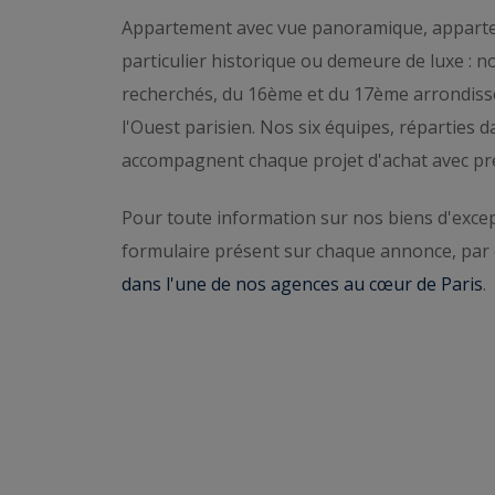
Appartement avec vue panoramique, apparte
L’agence estime gratuitement les biens de pr
particulier historique ou demeure de luxe : no
et de l’Ouest parisien.
Demander une estimati
recherchés, du 16ème et du 17ème arrondisse
Pour échanger de vive voix,
contacter l’agenc
l'Ouest parisien. Nos six équipes, réparties 
propriétés à vendre ci-dessous.
accompagnent chaque projet d'achat avec préc
Pour toute information sur nos biens d'excep
formulaire présent sur chaque annonce, par 
dans l'une de nos agences au cœur de Paris
.