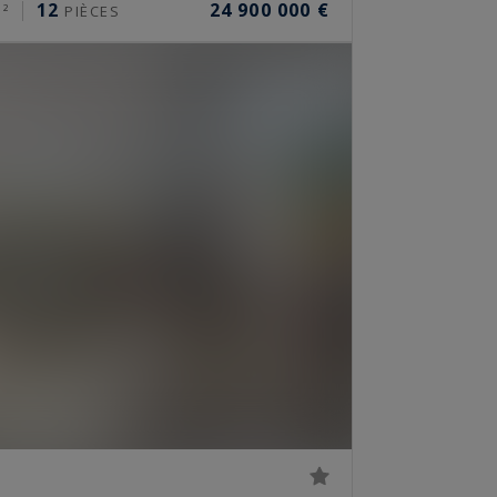
12
24 900 000 €
²
PIÈCES