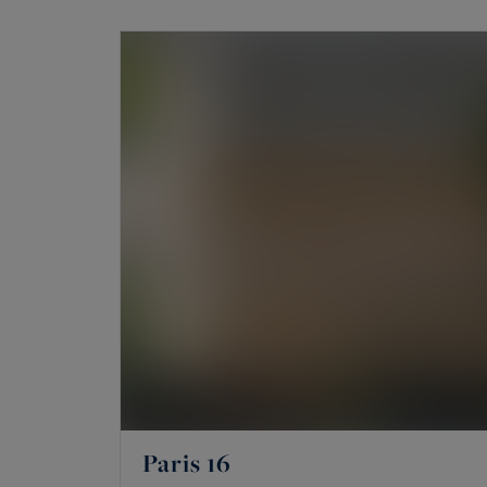
sa rareté.
Quels biens de prestige à vendre à 
Le portefeuille réunit surtout des apparteme
des penthouses et des demeures historiques. S
d’artiste et, en lointaine banlieue ouest, des
Un appartement, même exceptionnel, reste un 
l’indépendance, ses volumes propres et une a
Les secteurs couverts : 16e, 17e, Ma
L’agence intervient sur quelques secteurs pré
Victor Hugo, de Chaillot et du Trocadéro, de 
Paris 16
plaine Monceau, Wagram et Étoile. Dans
le M