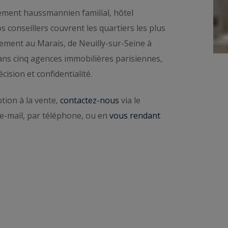
ment haussmannien familial, hôtel
estige du 16e, du 17e, du Marais, de Neuilly-sur-Seine
s conseillers couvrent les quartiers les plus
on confidentielle
prend quelques minutes, en ligne.
ment au Marais, de Neuilly-sur-Seine à
e de votre secteur
. Explorez ensuite l’ensemble des
dans cinq agences immobilières parisiennes,
ision et confidentialité.
tion à la vente,
contactez-nous
via le
e-mail, par téléphone, ou en
vous rendant