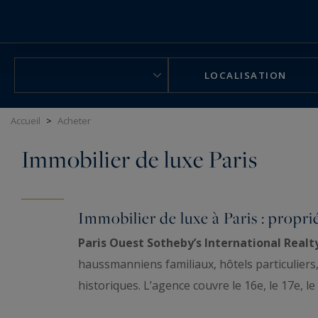
Panneau de gestion des cookies
LOCALISATION
Accueil
>
Acheter
Immobilier de luxe Paris
Immobilier de luxe à Paris : propri
Paris Ouest Sotheby’s International Realt
haussmanniens familiaux, hôtels particuliers,
historiques. L’agence couvre le 16e, le 17e, l
Hauts-de-Seine et aux Yvelines. Chaque bien 