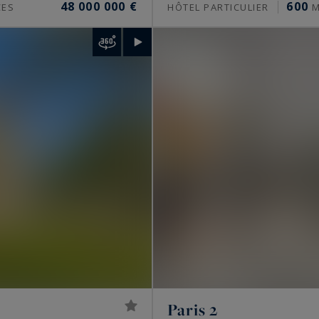
48 000 000 €
600
CES
HÔTEL PARTICULIER
M
 plus largement dans les Hauts-de-Seine, les Yvelines
nnent sur les grands repères parisiens, de la
Tour
 à l’Arc de Triomphe.
s architectes, parfois de renom. Les plus recherchés
lant, ou une vue dégagée. Certains immeubles sécurisés
ine intérieure, sauna, spa et hammam. Les demeures
ue : hauteur sous plafond généreuse, cheminées
Hongrie.
s en 2026
Paris 2