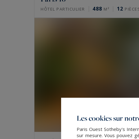
Quels biens de prestige Paris Oues
488
12
HÔTEL PARTICULIER
M²
PIÈCE
elle à Paris ?
L’agence propose surtout des appartements h
penthouses et des demeures historiques. S’y aj
parisien, des châteaux et des maisons de maît
des portails grand public.
Quel est le prix de l’immobilier de lu
À la mi-2026, un appartement de prestige se 
9 000 à 13 500 €/m² dans le 17e, de 11 000 à 
Neuilly-sur-Seine. Les meilleures adresses d
Les cookies sur notre
valeur réelle d’un bien.
Paris Ouest Sotheby's Intern
sur mesure. Vous pouvez gér