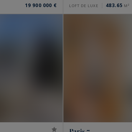
ortement d’un secteur à l’autre, et d’une adresse à
19 900 000 €
483.65
LOFT DE LUXE
M²
a mi-2026 :
r un appartement, davantage sur les meilleures
de 9 000 à 13 500 €/m²
 €/m²
/m² pour un appartement, au-delà pour les maisons et
cis. Un étage élevé, une vue dégagée, une terrasse ou
estimation personnalisée la mesure.
à Paris
Paris 7