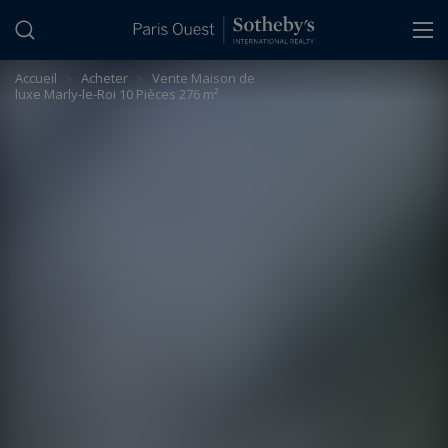
Panneau de gestion des cookies
Accueil
>
Acheter
>
Vente Maison de
luxe Marly-le-Roi 10 Pièces 276 m²