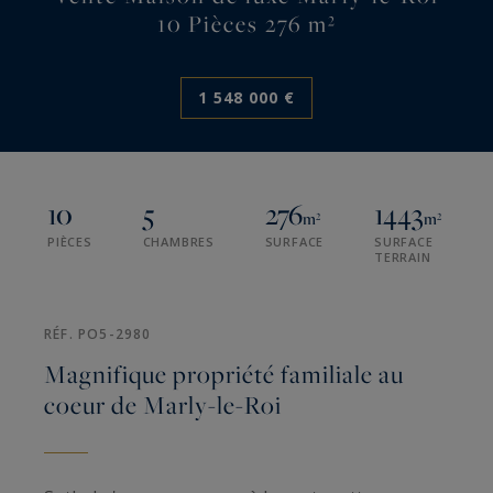
10 Pièces 276 m²
1 548 000 €
10
5
276
1443
m²
m²
PIÈCES
CHAMBRES
SURFACE
SURFACE
TERRAIN
RÉF. PO5-2980
Magnifique propriété familiale au
coeur de Marly-le-Roi