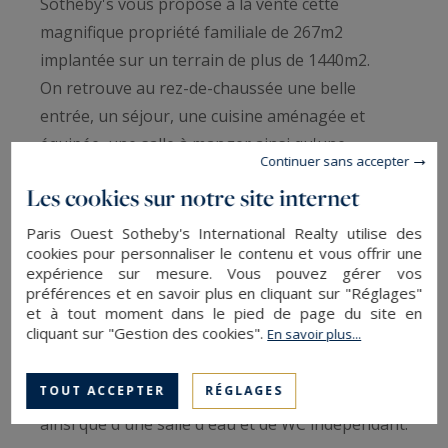
Sotheby's vous propose à la vente cette
magnifique propriété familiale de 267m2
implantée sur un terrain de plus de 1440m2.
On retrouve au rez-de-chaussée une belle
entrée, un séjour, une cuisine aménagée et
équipée, une salle à manger ainsi qu'une
Continuer sans accepter
magnifique véranda baignée de lumière et des
Les cookies sur notre site internet
WC indépendants.
Directement accessibles depuis le rez-de-
Paris Ouest Sotheby's International Realty utilise des
cookies pour personnaliser le contenu et vous offrir une
chaussée une grande terrasse de 80m2 ainsi que
expérience sur mesure. Vous pouvez gérer vos
le jardin.
préférences et en savoir plus en cliquant sur "Réglages"
Au premier étage, une grande suite parentale
et à tout moment dans le pied de page du site en
cliquant sur "Gestion des cookies".
En savoir plus...
avec sa salle d'eau et WC attenante, un bureau
et une chambre.
TOUT ACCEPTER
RÉGLAGES
Le dernier étage se compose de 3 chambres
ainsi que d'une salle d'eau et de WC indépendant.