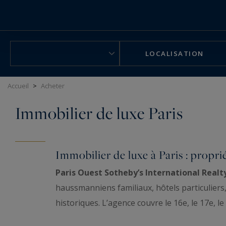
Panneau de gestion des cookies
LOCALISATION
Accueil
>
Acheter
Immobilier de luxe Paris
Immobilier de luxe à Paris : propri
Paris Ouest Sotheby’s International Realt
haussmanniens familiaux, hôtels particuliers,
historiques. L’agence couvre le 16e, le 17e, l
Hauts-de-Seine et aux Yvelines. Chaque bien 