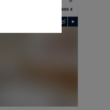
10
14 800 000 €
²
PIÈCES