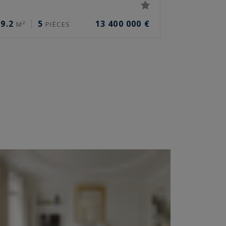
9.2
5
13 400 000 €
M²
PIÈCES