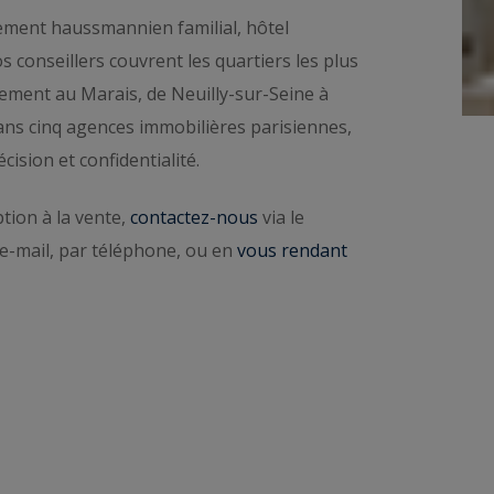
ment haussmannien familial, hôtel
estige du 16e, du 17e, du Marais, de Neuilly-sur-Seine
s conseillers couvrent les quartiers les plus
on confidentielle
prend quelques minutes, en ligne.
ment au Marais, de Neuilly-sur-Seine à
e de votre secteur
. Explorez ensuite l’ensemble des
dans cinq agences immobilières parisiennes,
ision et confidentialité.
tion à la vente,
contactez-nous
via le
e-mail, par téléphone, ou en
vous rendant