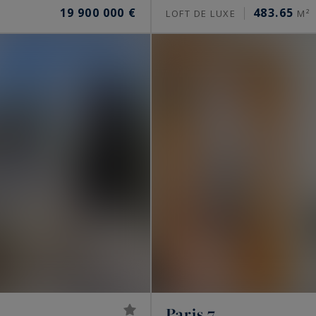
ortement d’un secteur à l’autre, et d’une adresse à
19 900 000 €
483.65
LOFT DE LUXE
M²
a mi-2026 :
r un appartement, davantage sur les meilleures
de 9 000 à 13 500 €/m²
 €/m²
/m² pour un appartement, au-delà pour les maisons et
cis. Un étage élevé, une vue dégagée, une terrasse ou
estimation personnalisée la mesure.
à Paris
Paris 7