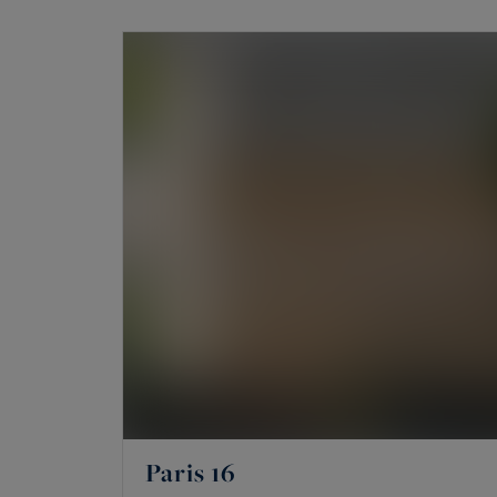
sa rareté.
Quels biens de prestige à vendre à 
Le portefeuille réunit surtout des apparteme
des penthouses et des demeures historiques. S
d’artiste et, en lointaine banlieue ouest, des
Un appartement, même exceptionnel, reste un 
l’indépendance, ses volumes propres et une a
Les secteurs couverts : 16e, 17e, Ma
L’agence intervient sur quelques secteurs pré
Victor Hugo, de Chaillot et du Trocadéro, de 
Paris 16
plaine Monceau, Wagram et Étoile. Dans
le M