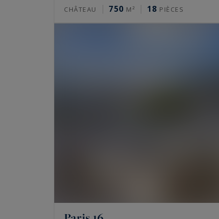
Les prix de l’immobilier de prestige varient f
750
18
CHÂTEAU
M²
PIÈCES
l’autre. Fourchettes indicatives du marché, à l
Paris 16e : de 10 000 à 16 000 €/m² pou
adresses comme l’avenue Henri Martin
Paris 17e, secteurs Monceau et Étoile : 
Le Marais, 3e et 4e : de 11 000 à 16 000
Neuilly-sur-Seine : de 9 000 à 15 000 €
hôtels particuliers
Ces fourchettes ne disent rien d’un bien pré
un calme rare changent la valeur. Seule une 
FAQ : immobilier de luxe à vendre 
Paris 16