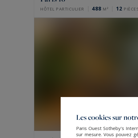
Quels biens de prestige Paris Oues
488
12
HÔTEL PARTICULIER
M²
PIÈCE
elle à Paris ?
L’agence propose surtout des appartements h
penthouses et des demeures historiques. S’y aj
parisien, des châteaux et des maisons de maît
des portails grand public.
Quel est le prix de l’immobilier de lu
À la mi-2026, un appartement de prestige se 
9 000 à 13 500 €/m² dans le 17e, de 11 000 à 
Neuilly-sur-Seine. Les meilleures adresses d
Les cookies sur notre
valeur réelle d’un bien.
Paris Ouest Sotheby's Intern
sur mesure. Vous pouvez gér