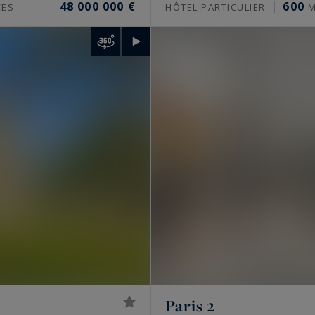
48 000 000 €
600
CES
HÔTEL PARTICULIER
M
 plus largement dans les Hauts-de-Seine, les Yvelines
nnent sur les grands repères parisiens, de la
Tour
 à l’Arc de Triomphe.
s architectes, parfois de renom. Les plus recherchés
lant, ou une vue dégagée. Certains immeubles sécurisés
ine intérieure, sauna, spa et hammam. Les demeures
ue : hauteur sous plafond généreuse, cheminées
Hongrie.
s en 2026
Paris 2