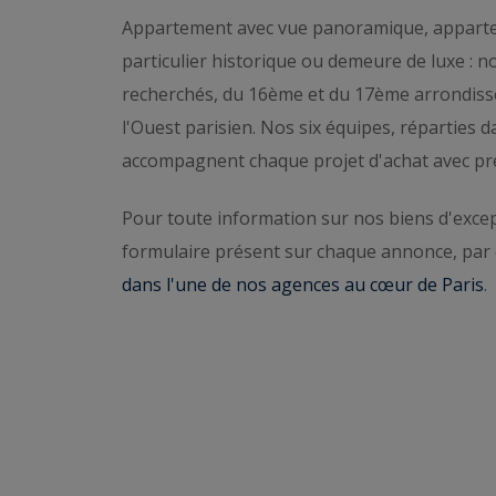
Appartement avec vue panoramique, apparte
L’agence estime gratuitement les biens de pr
particulier historique ou demeure de luxe : no
et de l’Ouest parisien.
Demander une estimati
recherchés, du 16ème et du 17ème arrondisse
Pour échanger de vive voix,
contacter l’agenc
l'Ouest parisien. Nos six équipes, réparties 
propriétés à vendre ci-dessous.
accompagnent chaque projet d'achat avec préc
Pour toute information sur nos biens d'excep
formulaire présent sur chaque annonce, par 
dans l'une de nos agences au cœur de Paris
.