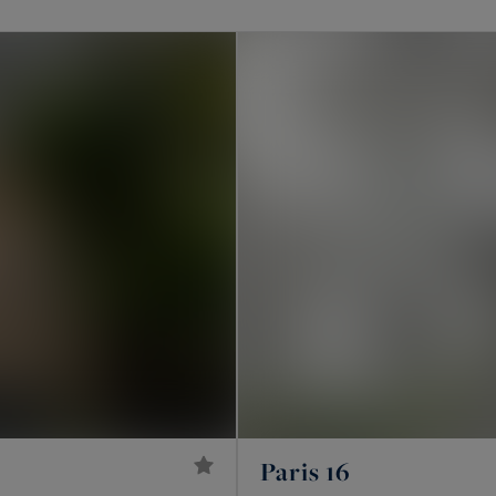
Paris ?
nts haussmanniens familiaux, des hôtels particuliers,
’y ajoutent des lofts de standing, des ateliers
 châteaux, des maisons de ville et des maisons de maître.
lot en copropriété. Un hôtel particulier offre
dresse souvent confidentielle.
rais et Ouest parisien
cis, pas sur tout Paris. Dans le
16e
, autour de l’avenue
Passy, de La Muette et d’Auteuil. Dans le
17e
, sur la
Paris 16
arais
, 3e et 4e, autour de la place des Vosges et de la