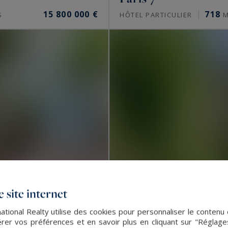
t Sotheby’s International Realty propose-t-
15 800 000 €
718
S
HÔTEL PARTICULIER
M
aussmanniens familiaux, des hôtels particuliers, des
outent des lofts, des ateliers d’artiste et, vers l’Ouest
re. Une partie de ces biens circule en off-market, hors
xe à Paris ?
situe autour de 10 000 à 16 000 €/m² dans le 16e, de
16 000 €/m² dans le Marais, de 9 000 à 15 000 €/m² à
épassent ces niveaux. Seule une estimation donne la
 site internet
ational Realty utilise des cookies pour personnaliser le contenu 
er vos préférences et en savoir plus en cliquant sur "Réglag