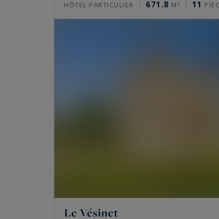
671.8
11
HÔTEL PARTICULIER
M²
PIÈ
rue de Turenne. À
Neuilly-sur-Seine
enfin, et
et le Val-de-Marne. Plusieurs de ces biens do
Eiffel
au palais de Chaillot, du palais de Tokyo
Des prestations rares
Beaucoup de ces biens ont été rénovés par de
offrent une terrasse privative, un balcon fi
intègrent home cinema, salle de sport, pisc
historiques gardent leurs signatures d’époq
anciennes, moulures et parquet en point de 
Prix de l’immobilier de luxe à Pari
Le Vésinet