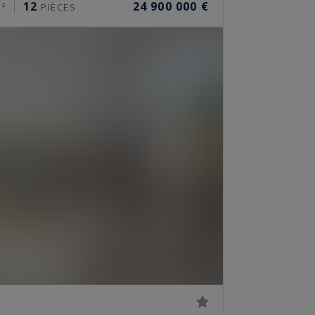
12
24 900 000 €
²
PIÈCES