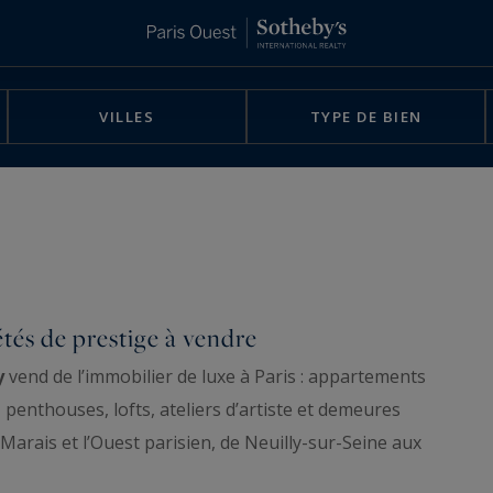
VILLES
TYPE DE BIEN
étés de prestige à vendre
y
vend de l’immobilier de luxe à Paris : appartements
 penthouses, lofts, ateliers d’artiste et demeures
e Marais et l’Ouest parisien, de Neuilly-sur-Seine aux
est sélectionné pour son adresse, son étage, sa vue et