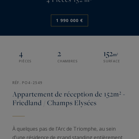
1 990 000 €
4
2
152
m²
PIÈCES
CHAMBRES
SURFACE
RÉF. PO4-2549
Appartement de réception de 152m² -
Friedland / Champs Elysées
À quelques pas de l’Arc de Triomphe, au sein
d’une résidence de grand standing entièrement