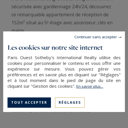
sécurisée avec gardiennage 24h/24, découvrez
ce remarquable appartement de réception de
152m² situé au 5ᵉ étage avec ascenseur, clés en
mains.
Continuer sans accepter
Les cookies sur notre site internet
Baigné de lumière et bénéficiant d’un
environnement particulièrement calme, ce bien
Paris Ouest Sotheby's International Realty utilise des
aux prestations raffinées s’ouvre sur une
cookies pour personnaliser le contenu et vous offrir une
expérience sur mesure. Vous pouvez gérer vos
élégante entrée donnant directement sur la
préférences et en savoir plus en cliquant sur "Réglages"
pièce de vie. Baignés de lumière, les espaces de
et à tout moment dans le pied de page du site en
cliquant sur "Gestion des cookies".
réception, d’environ 60m², offrent un vaste
En savoir plus...
séjour et une salle à manger aux volumes
généreux, propices à recevoir. La cuisine
TOUT ACCEPTER
RÉGLAGES
dînatoire, fonctionnelle et conviviale,
entièrement aménagée et équipée, complète
harmonieusement l’espace de vie.