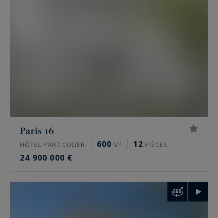
hôtel particulier offre l’indépendance, ses
volumes propres et une adresse souvent
confidentielle.
Les secteurs couverts : 16e, 17e, Marais et
Ouest parisien
L’agence intervient sur quelques secteurs précis,
pas sur tout Paris. Dans le
16e
, autour de
l’avenue Victor Hugo, de Chaillot et du
Paris 16
Trocadéro, de Passy, de La Muette et d’Auteuil.
600
12
HÔTEL PARTICULIER
M²
PIÈCES
Dans le
17e
, sur la plaine Monceau, Wagram et
24 900 000 €
Étoile. Dans
le Marais
, 3e et 4e, autour de la
place des Vosges et de la rue de Turenne. À
Neuilly-sur-Seine
enfin, et plus largement dans
les Hauts-de-Seine, les Yvelines et le Val-de-