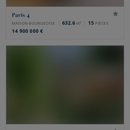
Quels sont les quartiers les plus recherchés ?
Paris 4
632.6
15
MAISON BOURGEOISE
M²
PIÈCES
Dans le 16e, l’avenue Victor Hugo, le Trocadéro,
14 900 000 €
Passy, La Muette et Auteuil concentrent la
demande. Le 17e se joue autour de la plaine
Monceau et d’Étoile. Le Marais s’organise autour
de la place des Vosges. Neuilly-sur-Seine attire
pour son calme, ses écoles et sa proximité du
Bois de Boulogne.
Trouve-t-on des hôtels particuliers et des
biens off-market à Paris ?
Oui, mais ils sont rares et souvent discrets. Un
hôtel particulier vaut pour son indépendance,
hors copropriété, ses volumes et son adresse.