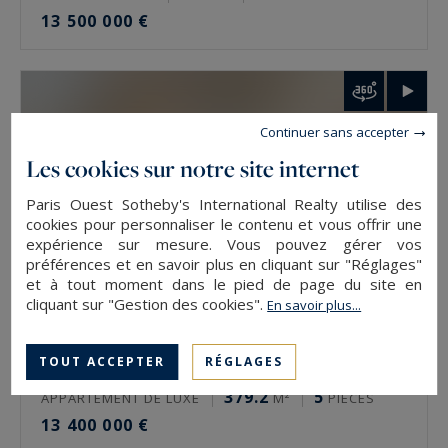
13 500 000 €
Comment faire estimer un bien de prestige à
Paris ?
L’estimation se demande auprès de l’agence du
Continuer sans accepter
secteur, via le formulaire en ligne ou
Les cookies sur notre site internet
directement. Elle est gratuite et confidentielle.
L’expertise se fait rue par rue, étage par étage,
Paris Ouest Sotheby's International Realty utilise des
cookies pour personnaliser le contenu et vous offrir une
car deux biens d’une même adresse n’ont pas la
expérience sur mesure. Vous pouvez gérer vos
même valeur. La vue, l’orientation et l’état
préférences et en savoir plus en cliquant sur "Réglages"
et à tout moment dans le pied de page du site en
pèsent autant que la surface.
cliquant sur "Gestion des cookies".
En savoir plus...
Estimer un bien de prestige à Paris avec
Paris Ouest Sotheby’s International Realty
TOUT ACCEPTER
RÉGLAGES
Paris 5
379.2
5
APPARTEMENT DE LUXE
M²
PIÈCES
L’agence estime gratuitement les biens de
13 400 000 €