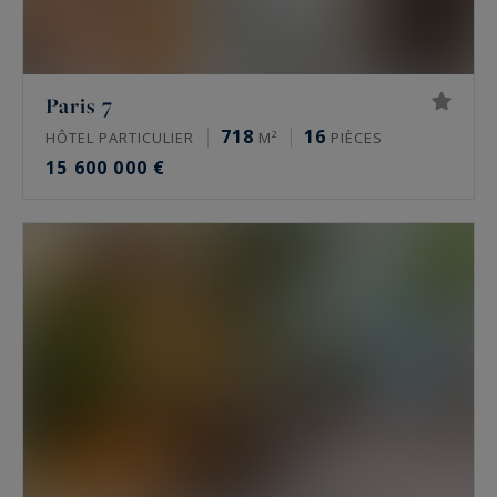
historiques. S’y ajoutent des lofts, des ateliers
d’artiste et, vers l’Ouest parisien, des châteaux et
des maisons de maître. Une partie de ces biens
Paris 7
circule en off-market, hors des portails grand
718
16
HÔTEL PARTICULIER
M²
PIÈCES
public.
15 600 000 €
Quel est le prix de l’immobilier de luxe à
Paris ?
À la mi-2026, un appartement de prestige se
situe autour de 10 000 à 16 000 €/m² dans le 16e,
de 9 000 à 13 500 €/m² dans le 17e, de 11 000 à
16 000 €/m² dans le Marais, de 9 000 à 15 000
€/m² à Neuilly-sur-Seine. Les meilleures
adresses dépassent ces niveaux. Seule une
estimation donne la valeur réelle d’un bien.