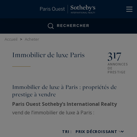
Panneau de gestion des cookies
RECHERCHER
Accueil
>
Acheter
317
Immobilier de luxe Paris
ANNONCES
DE
PRESTIGE
Immobilier de luxe à Paris : propriétés de
prestige à vendre
Paris Ouest Sotheby’s International Realty
vend de l’immobilier de luxe à Paris :
appartements haussmanniens familiaux, hôtels
particuliers, penthouses, lofts, ateliers d’artiste
TRI :