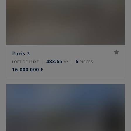
moulures et parquet en point de Hongrie.
Prix de l’immobilier de luxe à Paris en 2026
Les prix de l’immobilier de prestige varient
fortement d’un secteur à l’autre, et d’une
adresse à l’autre. Fourchettes indicatives du
Paris 2
marché, à la mi-2026 :
483.65
6
LOFT DE LUXE
M²
PIÈCES
16 000 000 €
Paris 16e : de 10 000 à 16 000 €/m² pour un
appartement, davantage sur les meilleures
adresses comme l’avenue Henri Martin
Paris 17e, secteurs Monceau et Étoile : de
9 000 à 13 500 €/m²
Le Marais, 3e et 4e : de 11 000 à 16 000
€/m²
Neuilly-sur-Seine : de 9 000 à 15 000 €/m²