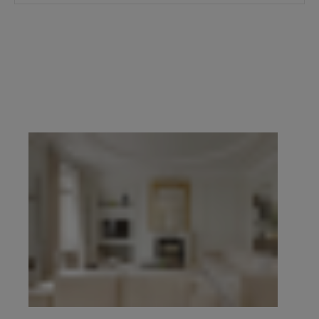
prestige du 16e, du 17e, du Marais, de Neuilly-
sur-Seine et de l’Ouest parisien.
Demander une
estimation confidentielle
prend quelques
minutes, en ligne. Pour échanger de vive voix,
contacter l’agence de votre secteur
. Explorez
ensuite l’ensemble des propriétés à vendre ci-
dessous.