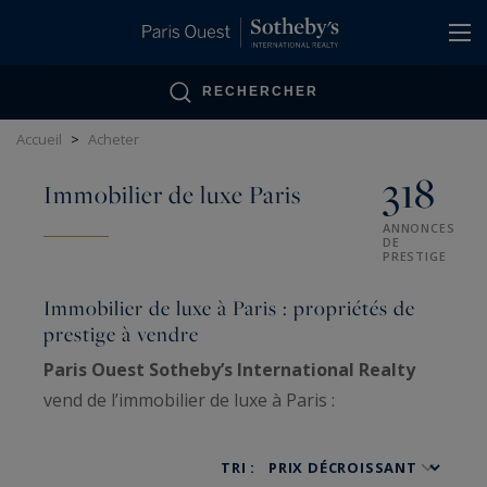
Panneau de gestion des cookies
RECHERCHER
Accueil
>
Acheter
318
Immobilier de luxe Paris
ANNONCES
DE
PRESTIGE
Immobilier de luxe à Paris : propriétés de
prestige à vendre
Paris Ouest Sotheby’s International Realty
vend de l’immobilier de luxe à Paris :
appartements haussmanniens familiaux, hôtels
particuliers, penthouses, lofts, ateliers d’artiste
TRI :