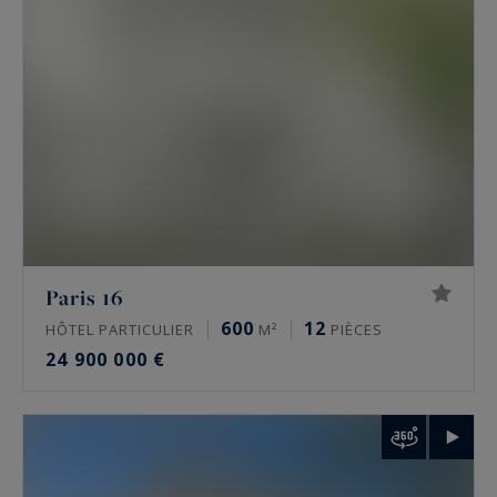
hôtel particulier offre l’indépendance, ses
volumes propres et une adresse souvent
confidentielle.
Les secteurs couverts : 16e, 17e, Marais et
Ouest parisien
L’agence intervient sur quelques secteurs précis,
pas sur tout Paris. Dans le
16e
, autour de
l’avenue Victor Hugo, de Chaillot et du
Paris 16
Trocadéro, de Passy, de La Muette et d’Auteuil.
600
12
HÔTEL PARTICULIER
M²
PIÈCES
Dans le
17e
, sur la plaine Monceau, Wagram et
24 900 000 €
Étoile. Dans
le Marais
, 3e et 4e, autour de la
place des Vosges et de la rue de Turenne. À
Neuilly-sur-Seine
enfin, et plus largement dans
les Hauts-de-Seine, les Yvelines et le Val-de-