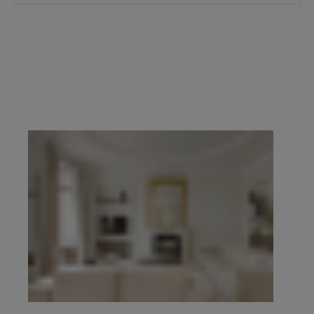
prestige du 16e, du 17e, du Marais, de Neuilly-
sur-Seine et de l’Ouest parisien.
Demander une
estimation confidentielle
prend quelques
minutes, en ligne. Pour échanger de vive voix,
contacter l’agence de votre secteur
. Explorez
ensuite l’ensemble des propriétés à vendre ci-
dessous.