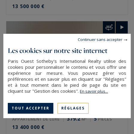
13 500 000 €
Comment faire estimer un bien de prestige à
Paris ?
L’estimation se demande auprès de l’agence du
Continuer sans accepter
secteur, via le formulaire en ligne ou
Les cookies sur notre site internet
directement. Elle est gratuite et confidentielle.
L’expertise se fait rue par rue, étage par étage,
Paris Ouest Sotheby's International Realty utilise des
cookies pour personnaliser le contenu et vous offrir une
car deux biens d’une même adresse n’ont pas la
expérience sur mesure. Vous pouvez gérer vos
même valeur. La vue, l’orientation et l’état
préférences et en savoir plus en cliquant sur "Réglages"
et à tout moment dans le pied de page du site en
pèsent autant que la surface.
cliquant sur "Gestion des cookies".
En savoir plus...
Estimer un bien de prestige à Paris avec
Paris Ouest Sotheby’s International Realty
TOUT ACCEPTER
RÉGLAGES
Paris 5
379.2
5
APPARTEMENT DE LUXE
M²
PIÈCES
L’agence estime gratuitement les biens de
13 400 000 €