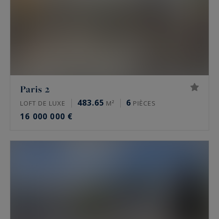
moulures et parquet en point de Hongrie.
Prix de l’immobilier de luxe à Paris en 2026
Les prix de l’immobilier de prestige varient
fortement d’un secteur à l’autre, et d’une
adresse à l’autre. Fourchettes indicatives du
Paris 2
marché, à la mi-2026 :
483.65
6
LOFT DE LUXE
M²
PIÈCES
16 000 000 €
Paris 16e : de 10 000 à 16 000 €/m² pour un
appartement, davantage sur les meilleures
adresses comme l’avenue Henri Martin
Paris 17e, secteurs Monceau et Étoile : de
9 000 à 13 500 €/m²
Le Marais, 3e et 4e : de 11 000 à 16 000
€/m²
Neuilly-sur-Seine : de 9 000 à 15 000 €/m²