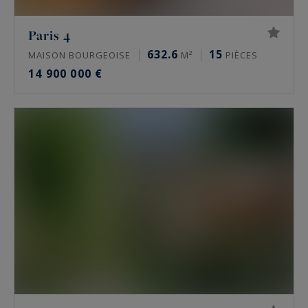
Quels sont les quartiers les plus recherchés ?
Paris 4
632.6
15
MAISON BOURGEOISE
M²
PIÈCES
Dans le 16e, l’avenue Victor Hugo, le Trocadéro,
14 900 000 €
Passy, La Muette et Auteuil concentrent la
demande. Le 17e se joue autour de la plaine
Monceau et d’Étoile. Le Marais s’organise autour
de la place des Vosges. Neuilly-sur-Seine attire
pour son calme, ses écoles et sa proximité du
Bois de Boulogne.
Trouve-t-on des hôtels particuliers et des
biens off-market à Paris ?
Oui, mais ils sont rares et souvent discrets. Un
hôtel particulier vaut pour son indépendance,
hors copropriété, ses volumes et son adresse.