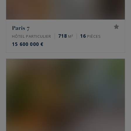
historiques. S’y ajoutent des lofts, des ateliers
d’artiste et, vers l’Ouest parisien, des châteaux et
des maisons de maître. Une partie de ces biens
Paris 7
circule en off-market, hors des portails grand
718
16
HÔTEL PARTICULIER
M²
PIÈCES
public.
15 600 000 €
Quel est le prix de l’immobilier de luxe à
Paris ?
À la mi-2026, un appartement de prestige se
situe autour de 10 000 à 16 000 €/m² dans le 16e,
de 9 000 à 13 500 €/m² dans le 17e, de 11 000 à
16 000 €/m² dans le Marais, de 9 000 à 15 000
€/m² à Neuilly-sur-Seine. Les meilleures
adresses dépassent ces niveaux. Seule une
estimation donne la valeur réelle d’un bien.