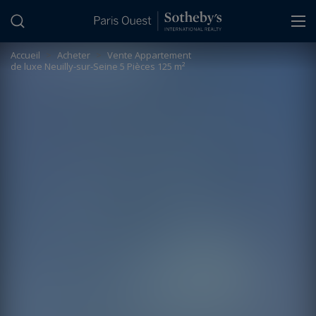
Panneau de gestion des cookies
Accueil
>
Acheter
>
Vente Appartement
de luxe Neuilly-sur-Seine 5 Pièces 125 m²