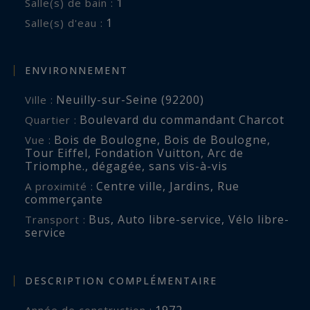
1
Salle(s) de bain :
1
Salle(s) d'eau :
ENVIRONNEMENT
Neuilly-sur-Seine (92200)
Ville :
Boulevard du commandant Charcot
Quartier :
Bois de Boulogne
,
Bois de Boulogne
,
Vue :
Tour Eiffel, Fondation Vuitton, Arc de
Triomphe.
,
dégagée
,
sans vis-à-vis
Centre ville
,
Jardins
,
Rue
A proximité :
commerçante
Bus
,
Auto libre-service
,
Vélo libre-
Transport :
service
DESCRIPTION COMPLÉMENTAIRE
1972
Année de construction :