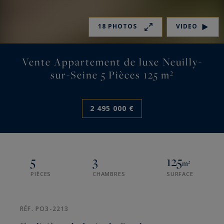
18 PHOTOS
VIDEO
Vente Appartement de luxe Neuilly-
sur-Seine 5 Pièces 125 m²
2 495 000 €
5
3
125
m²
PIÈCES
CHAMBRES
SURFACE
RÉF. PO3-2213