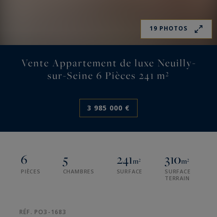
19 PHOTOS
Vente Appartement de luxe Neuilly-
sur-Seine 6 Pièces 241 m²
3 985 000 €
6
5
241
310
m²
m²
PIÈCES
CHAMBRES
SURFACE
SURFACE
TERRAIN
RÉF. PO3-1683