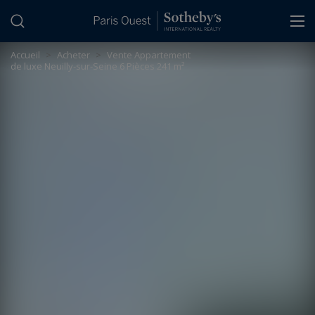
Panneau de gestion des cookies
Accueil
>
Acheter
>
Vente Appartement
de luxe Neuilly-sur-Seine 6 Pièces 241 m²