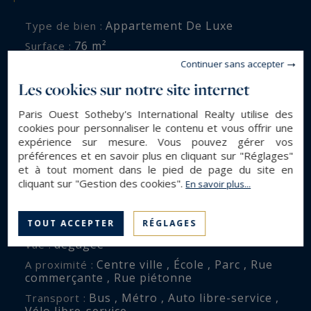
Appartement De Luxe
Type de bien :
76 m²
Surface :
Continuer sans accepter
10 m²
Terrasse :
Les cookies sur notre site internet
3
Pièces :
2
Chambres :
Paris Ouest Sotheby's International Realty utilise des
1
Salle(s) de bain :
cookies pour personnaliser le contenu et vous offrir une
expérience sur mesure. Vous pouvez gérer vos
préférences et en savoir plus en cliquant sur "Réglages"
et à tout moment dans le pied de page du site en
ENVIRONNEMENT
cliquant sur "Gestion des cookies".
En savoir plus...
Levallois-Perret (92300)
Ville :
Greffulhe
TOUT ACCEPTER
RÉGLAGES
Quartier :
dégagée
Vue :
Centre ville , École , Parc , Rue
A proximité :
commerçante , Rue piétonne
Bus , Métro , Auto libre-service ,
Transport :
Vélo libre-service