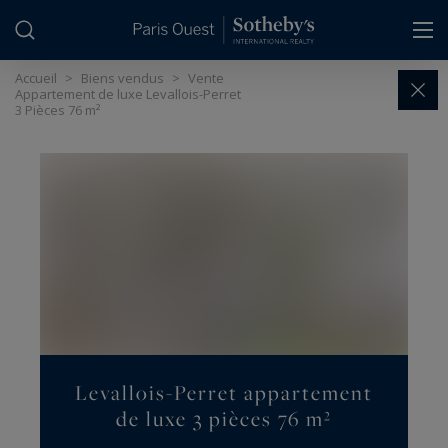
Panneau de gestion des cookies
Accueil
>
Biens vendus
>
Vente
Appartement de luxe Levallois-Perret
3 Pièces 76 m²
Levallois-Perret appartement
de luxe 3 pièces 76 m²