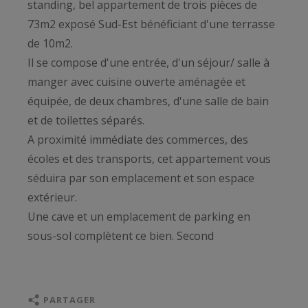
standing, bel appartement de trois pièces de
73m2 exposé Sud-Est bénéficiant d'une terrasse
de 10m2.
Il se compose d'une entrée, d'un séjour/ salle à
manger avec cuisine ouverte aménagée et
équipée, de deux chambres, d'une salle de bain
et de toilettes séparés.
A proximité immédiate des commerces, des
écoles et des transports, cet appartement vous
séduira par son emplacement et son espace
extérieur.
Une cave et un emplacement de parking en
sous-sol complètent ce bien. Second
emplacement possible en sus. Paris Ouest
Sotheby's International Realty , la référence
internationale de l'immobilier de prestige à
PARTAGER