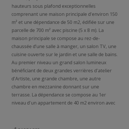
hauteurs sous plafond exceptionnelles
comprenant une maison principale d'environ 150
m² et une dépendance de 50 m2, édifiée sur une
parcelle de 700 m² avec piscine (5 x 8 m). La
maison principale se compose au rez-de-
chaussée d’une salle à manger, un salon TV, une
cuisine ouverte sur le jardin et une salle de bains.
Au premier niveau un grand salon lumineux
bénéficiant de deux grandes verrières d'atelier
d'Artiste, une grande chambre, une autre
chambre en mezzanine donnant sur une
terrasse. La dépendance se compose au 1er
niveau d'un appartement de 40 m2 environ avec
entrée indépendante comprenant un salon, une
salle de bains, une kitchenette et une chambre /
bureau. Au rez-de-chaussée un studio