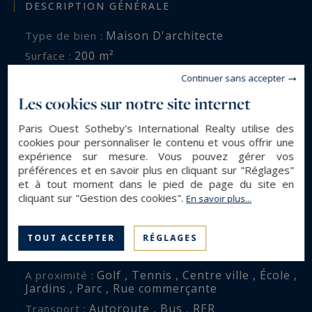
DESCRIPTION GÉNÉRALE
Maison D'architecte
Type de bien :
200 m²
Surface :
700 m²
Surface terrain :
Continuer sans accepter
8
Pièces :
Les cookies sur notre site internet
4
Chambres :
Paris Ouest Sotheby's International Realty utilise des
1
Salle(s) de bain :
cookies pour personnaliser le contenu et vous offrir une
expérience sur mesure. Vous pouvez gérer vos
2
Salle(s) d'eau :
préférences et en savoir plus en cliquant sur "Réglages"
et à tout moment dans le pied de page du site en
cliquant sur "Gestion des cookies".
En savoir plus...
ENVIRONNEMENT
Rueil-Malmaison (92500)
Ville :
TOUT ACCEPTER
RÉGLAGES
Centre-ville
Quartier :
Golf , Tennis , Centre ville , École ,
A proximité :
Jardins , Parc , Rue commerçante
Autoroute , Bus , RER
Transport :