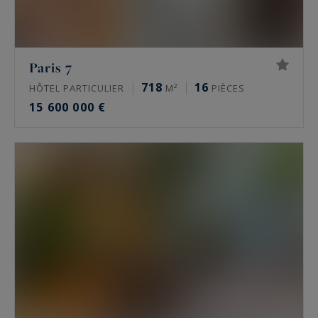
historiques. S’y ajoutent des lofts, des ateliers
d’artiste et, vers l’Ouest parisien, des châteaux et
des maisons de maître. Une partie de ces biens
Paris 7
circule en off-market, hors des portails grand
718
16
HÔTEL PARTICULIER
M²
PIÈCES
public.
15 600 000 €
Quel est le prix de l’immobilier de luxe à
Paris ?
À la mi-2026, un appartement de prestige se
situe autour de 10 000 à 16 000 €/m² dans le 16e,
de 9 000 à 13 500 €/m² dans le 17e, de 11 000 à
16 000 €/m² dans le Marais, de 9 000 à 15 000
€/m² à Neuilly-sur-Seine. Les meilleures
adresses dépassent ces niveaux. Seule une
estimation donne la valeur réelle d’un bien.