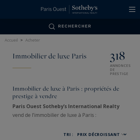
Panneau de gestion des cookies
RECHERCHER
Accueil
>
Acheter
318
Immobilier de luxe Paris
ANNONCES
DE
PRESTIGE
Immobilier de luxe à Paris : propriétés de
prestige à vendre
Paris Ouest Sotheby’s International Realty
vend de l’immobilier de luxe à Paris :
appartements haussmanniens familiaux, hôtels
particuliers, penthouses, lofts, ateliers d’artiste
TRI :