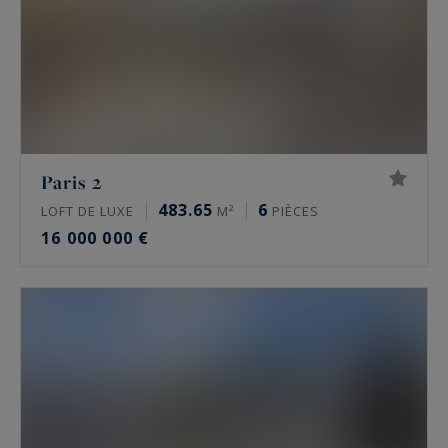
moulures et parquet en point de Hongrie.
Prix de l’immobilier de luxe à Paris en 2026
Les prix de l’immobilier de prestige varient
fortement d’un secteur à l’autre, et d’une
adresse à l’autre. Fourchettes indicatives du
Paris 2
marché, à la mi-2026 :
483.65
6
LOFT DE LUXE
M²
PIÈCES
16 000 000 €
Paris 16e : de 10 000 à 16 000 €/m² pour un
appartement, davantage sur les meilleures
adresses comme l’avenue Henri Martin
Paris 17e, secteurs Monceau et Étoile : de
9 000 à 13 500 €/m²
Le Marais, 3e et 4e : de 11 000 à 16 000
€/m²
Neuilly-sur-Seine : de 9 000 à 15 000 €/m²