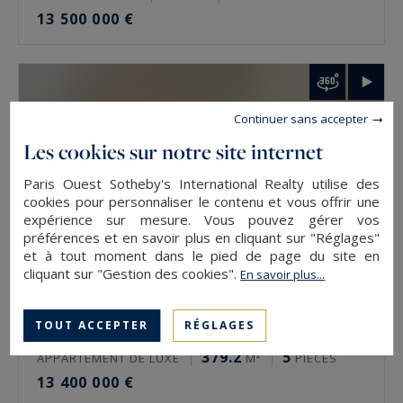
13 500 000 €
Comment faire estimer un bien de prestige à
Paris ?
L’estimation se demande auprès de l’agence du
Continuer sans accepter
secteur, via le formulaire en ligne ou
Les cookies sur notre site internet
directement. Elle est gratuite et confidentielle.
L’expertise se fait rue par rue, étage par étage,
Paris Ouest Sotheby's International Realty utilise des
cookies pour personnaliser le contenu et vous offrir une
car deux biens d’une même adresse n’ont pas la
expérience sur mesure. Vous pouvez gérer vos
même valeur. La vue, l’orientation et l’état
préférences et en savoir plus en cliquant sur "Réglages"
et à tout moment dans le pied de page du site en
pèsent autant que la surface.
cliquant sur "Gestion des cookies".
En savoir plus...
Estimer un bien de prestige à Paris avec
Paris Ouest Sotheby’s International Realty
TOUT ACCEPTER
RÉGLAGES
Paris 5
379.2
5
APPARTEMENT DE LUXE
M²
PIÈCES
L’agence estime gratuitement les biens de
13 400 000 €