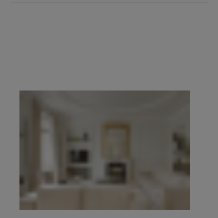
prestige du 16e, du 17e, du Marais, de Neuilly-
sur-Seine et de l’Ouest parisien.
Demander une
estimation confidentielle
prend quelques
minutes, en ligne. Pour échanger de vive voix,
contacter l’agence de votre secteur
. Explorez
ensuite l’ensemble des propriétés à vendre ci-
dessous.