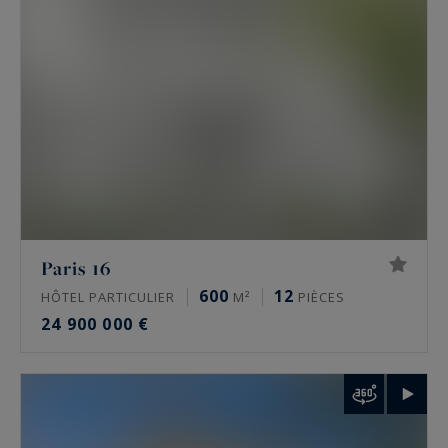
hôtel particulier offre l’indépendance, ses
volumes propres et une adresse souvent
confidentielle.
Les secteurs couverts : 16e, 17e, Marais et
Ouest parisien
L’agence intervient sur quelques secteurs précis,
pas sur tout Paris. Dans le
16e
, autour de
l’avenue Victor Hugo, de Chaillot et du
Paris 16
Trocadéro, de Passy, de La Muette et d’Auteuil.
600
12
HÔTEL PARTICULIER
M²
PIÈCES
Dans le
17e
, sur la plaine Monceau, Wagram et
24 900 000 €
Étoile. Dans
le Marais
, 3e et 4e, autour de la
place des Vosges et de la rue de Turenne. À
Neuilly-sur-Seine
enfin, et plus largement dans
les Hauts-de-Seine, les Yvelines et le Val-de-