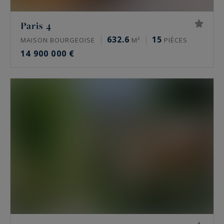
Quels sont les quartiers les plus recherchés ?
Paris 4
632.6
15
MAISON BOURGEOISE
M²
PIÈCES
Dans le 16e, l’avenue Victor Hugo, le Trocadéro,
14 900 000 €
Passy, La Muette et Auteuil concentrent la
demande. Le 17e se joue autour de la plaine
Monceau et d’Étoile. Le Marais s’organise autour
de la place des Vosges. Neuilly-sur-Seine attire
pour son calme, ses écoles et sa proximité du
Bois de Boulogne.
Trouve-t-on des hôtels particuliers et des
biens off-market à Paris ?
Oui, mais ils sont rares et souvent discrets. Un
hôtel particulier vaut pour son indépendance,
hors copropriété, ses volumes et son adresse.