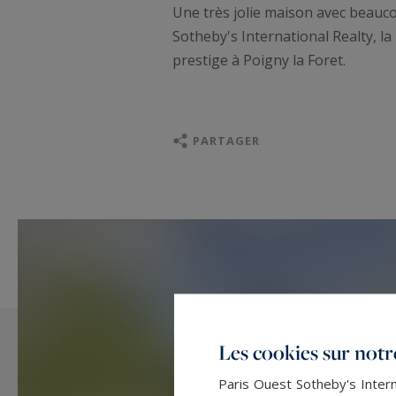
Une très jolie maison avec beauc
Sotheby's International Realty, la
prestige à Poigny la Foret.
PARTAGER
Les cookies sur notre
Paris Ouest Sotheby's Intern