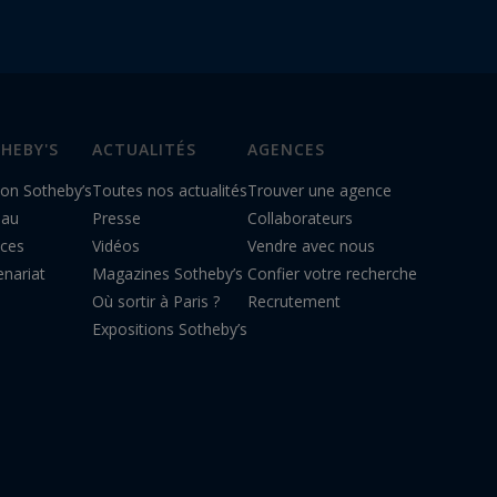
HEBY'S
ACTUALITÉS
AGENCES
on Sotheby’s
Toutes nos actualités
Trouver une agence
eau
Presse
Collaborateurs
ices
Vidéos
Vendre avec nous
enariat
Magazines Sotheby’s
Confier votre recherche
Où sortir à Paris ?
Recrutement
Expositions Sotheby’s