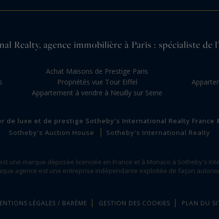
al Realty, agence immobilière à Paris : spécialiste de l
s
Achat Maisons de Prestige Paris
s
Propriétés vue Tour Eiffel
Appartem
Appartement à vendre à Neuilly sur Seine
er de luxe et de prestige Sotheby's International Realty France
Sotheby's Auction House
Sotheby's International Realty
 est une marque déposée licenciée en France et à Monaco à Sotheby's Inte
que agence est une entreprise indépendante exploitée de façon auton
ENTIONS LÉGALES / BARÈME
GESTION DES COOKIES
PLAN DU SI