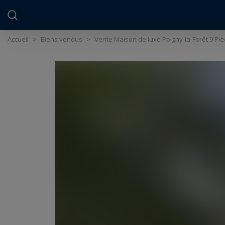
Panneau de gestion des cookies
Accueil
>
Biens vendus
>
Vente Maison de luxe Poigny-la-Forêt 9 Piè