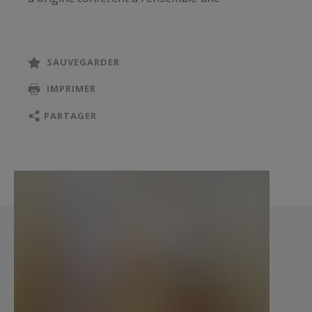
atmosphère à la fois chaleureuse et résolument
parisienne.
SAUVEGARDER
Dans le prolongement naturel des salons, la
IMPRIMER
vaste cuisine dinatoire a été pensée comme un
véritable lieu de vie, propice aussi bien aux
PARTAGER
réceptions qu'aux instants du quotidien.
L'appartement bénéficie par ailleurs d'un niveau
de confort contemporain grâce à une installation
domotique complète et à la climatisation.
L'espace nuit accueille une belle suite parentale
avec son dressing ainsi qu'une chambre d'amis
disposant de sa propre salle d'eau, offrant à
chacun intimité et confort.