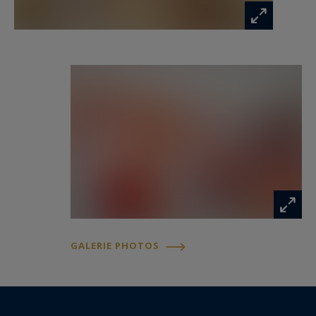
Présenté dans un excellent état général, le bien
pourra toutefois bénéficier d'un léger
rafraîchissement qui permettra d'en révéler tout
le potentiel et de le personnaliser selon les
attentes de son futur propriétaire. Sa
distribution offre notamment la possibilité de
créer une troisième chambre par la
recomposition d'une travée de la réception, tout
en préservant l'élégance et les proportions des
espaces de vie.
Une cave, une place de parking, un gardien, un
GALERIE PHOTOS
ascenseur, un interphone et un digicode
complètent les prestations de ce bien rare.
À seulement quelques pas de la place de l'Étoile,