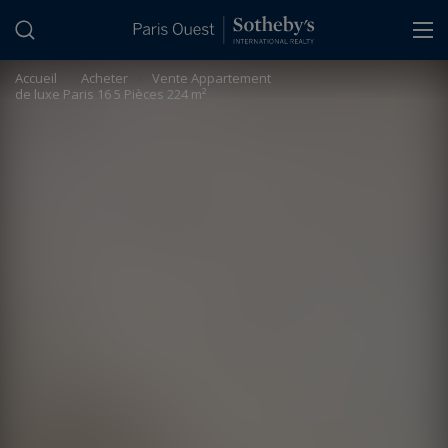
Panneau de gestion des cookies
Accueil
>
Acheter
>
Vente Appartement
de luxe Paris 16 5 Pièces 224 m²