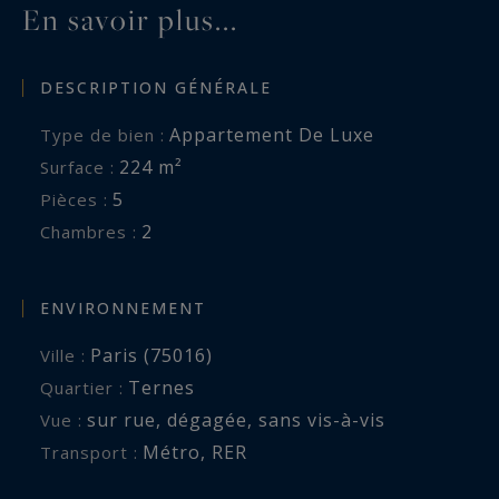
En savoir plus...
cette adresse confidentielle réunit tous les
attributs des plus beaux appartements
DESCRIPTION GÉNÉRALE
haussmanniens : des volumes spectaculaires, un
cachet architectural préservé et une localisation
Appartement De Luxe
Type de bien :
parmi les plus recherchées de l'ouest parisien
224 m²
Surface :
5
Pièces :
2
Chambres :
ENVIRONNEMENT
Paris (75016)
Ville :
Ternes
Quartier :
sur rue
,
dégagée
,
sans vis-à-vis
Vue :
Métro
,
RER
Transport :