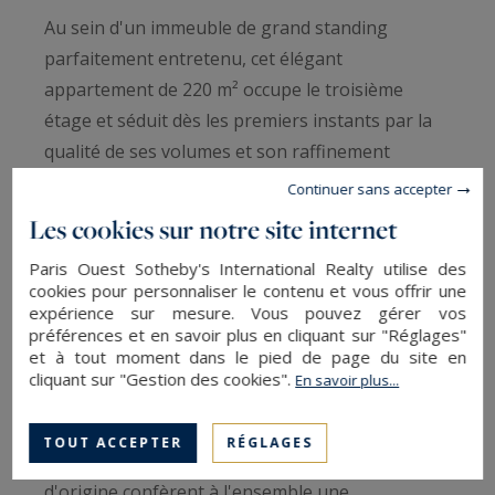
Au sein d'un immeuble de grand standing
parfaitement entretenu, cet élégant
appartement de 220 m² occupe le troisième
étage et séduit dès les premiers instants par la
qualité de ses volumes et son raffinement
intemporel.
Continuer sans accepter
Les cookies sur notre site internet
Les espaces de réception constituent sans
Paris Ouest Sotheby's International Realty utilise des
conteste le cœur de la propriété. Développés
cookies pour personnaliser le contenu et vous offrir une
autour d'une majestueuse triple réception
expérience sur mesure. Vous pouvez gérer vos
préférences et en savoir plus en cliquant sur "Réglages"
traversante, ils bénéficient d'une exposition
et à tout moment dans le pied de page du site en
plein sud qui inonde les pièces de lumière tout
cliquant sur "Gestion des cookies".
En savoir plus...
au long de la journée. Une remarquable hauteur
sous plafond de 3,62 mètres, de superbes
TOUT ACCEPTER
RÉGLAGES
moulures d'époque ainsi qu'une cheminée
d'origine confèrent à l'ensemble une