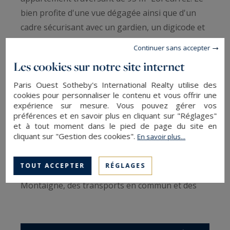
bien profite d'une vue dégagée ainsi que d'un
cadre sécurisant avec un gardien, un digicode et
une porte blindée. L'appartement de quatre
Continuer sans accepter
pièces se compose comme suit : une entrée, un
Les cookies sur notre site internet
double séjour avec cuisine ouverte aménagée et
équipée, trois chambres, une salle de bain, une
Paris Ouest Sotheby's International Realty utilise des
cookies pour personnaliser le contenu et vous offrir une
salle d'eau avec WC ainsi que des toilettes
expérience sur mesure. Vous pouvez gérer vos
séparées. Appartement lumineux bénéficiant de
préférences et en savoir plus en cliquant sur "Réglages"
et à tout moment dans le pied de page du site en
beaux volumes et du charme de l'ancien avec son
cliquant sur "Gestion des cookies".
En savoir plus...
parquet point de Hongrie, ses moulures et ses
cheminées. Une cave de 8m complète ce bien.
TOUT ACCEPTER
RÉGLAGES
Emplacement idéal, à proximité de l'Avenue
Montaigne, des transports en commun et des
divers commerces.