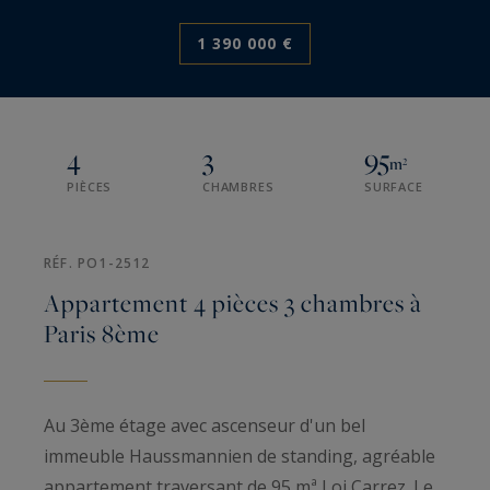
1 390 000 €
4
3
95
m²
PIÈCES
CHAMBRES
SURFACE
RÉF. PO1-2512
Appartement 4 pièces 3 chambres à
Paris 8ème
Au 3ème étage avec ascenseur d'un bel
immeuble Haussmannien de standing, agréable
appartement traversant de 95 mª Loi Carrez. Le