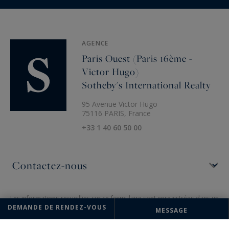
AGENCE
Paris Ouest (Paris 16ème -
Victor Hugo)
Sotheby's International Realty
95 Avenue Victor Hugo
75116 PARIS, France
+33 1 40 60 50 00
Les informations recueillies sur ce formulaire sont enregistrées dans un
fichier informatisé par la société Paris Ouest (Paris 16ème - Victor Hugo)
DEMANDE DE RENDEZ-VOUS
MESSAGE
Sotheby's International Realty pour la gestion et le suivi de votre
demande. Conformément à la loi "Informatique et liberté", vous pouvez