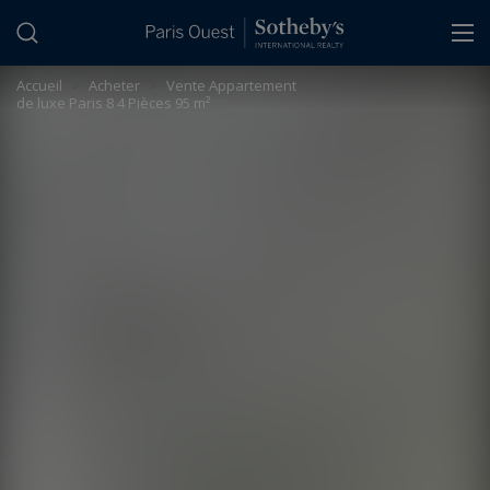
Panneau de gestion des cookies
Accueil
>
Acheter
>
Vente Appartement
de luxe Paris 8 4 Pièces 95 m²