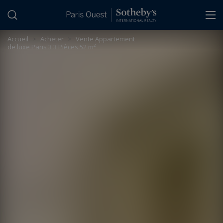
Panneau de gestion des cookies
Accueil
>
Acheter
>
Vente Appartement
de luxe Paris 3 3 Pièces 52 m²