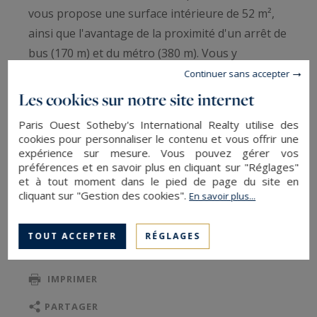
vous propose une surface intérieure de 52 m²,
ainsi que l'avantage de la proximité d'un arrêt de
bus (170 m) et du métro (380 m). Vous y
découvrirez 3 pièces. Il comprend une cuisine
Continuer sans accepter
équipée, 2 chambres et un séjour.
Les cookies sur notre site internet
On y trouve également un système d'intercom
Paris Ouest Sotheby's International Realty utilise des
ainsi qu'une porte blindée.
cookies pour personnaliser le contenu et vous offrir une
On apprécie son excellent état et sa belle
expérience sur mesure. Vous pouvez gérer vos
préférences et en savoir plus en cliquant sur "Réglages"
luminosité, qui lui confèrent une identité
et à tout moment dans le pied de page du site en
inimitable.
cliquant sur "Gestion des cookies".
En savoir plus...
TOUT ACCEPTER
RÉGLAGES
SAUVEGARDER
IMPRIMER
PARTAGER