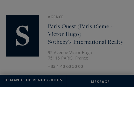
AGENCE
Paris Ouest (Paris 16ème -
Victor Hugo)
Sotheby's International Realty
95 Avenue Victor Hugo
75116 PARIS, France
+33 1 40 60 50 00
DEMANDE DE RENDEZ-VOUS
MESSAGE
Les informations recueillies sur ce formulaire sont enregistrées dans un
fichier informatisé par la société Paris Ouest (Paris 16ème - Victor Hugo)
Sotheby's International Realty pour la gestion et le suivi de votre
demande. Conformément à la loi "Informatique et liberté", vous pouvez
exercer votre droit d'accès aux données vous concernant et les faire
rectifier en contactant : Paris Ouest (Paris 16ème - Victor Hugo)