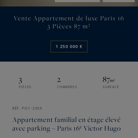
Vente Appartement de luxe Paris 16
3 Pièces 87 m²
1 250 000 €
3
2
87
m²
PIÈCES
CHAMBRES
SURFACE
RÉF. PO1-2459
Appartement familial en étage élevé
avec parking – Paris 16ᵉ Victor Hugo