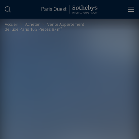
Panneau de gestion des cookies
Accueil
>
Acheter
>
Vente Appartement
de luxe Paris 16 3 Pièces 87 m²