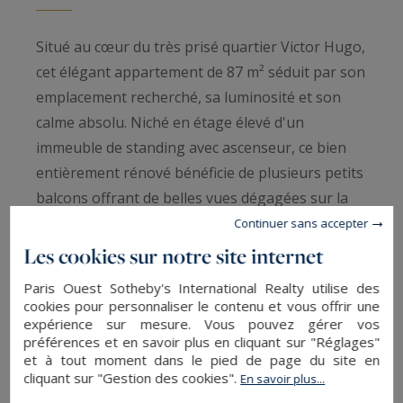
Situé au cœur du très prisé quartier Victor Hugo,
cet élégant appartement de 87 m² séduit par son
emplacement recherché, sa luminosité et son
calme absolu. Niché en étage élevé d'un
immeuble de standing avec ascenseur, ce bien
entièrement rénové bénéficie de plusieurs petits
balcons offrant de belles vues dégagées sur la
ville.
Continuer sans accepter
Les cookies sur notre site internet
• Séjour spacieux et lumineux ouvert sur les
Paris Ouest Sotheby's International Realty utilise des
extérieurs
cookies pour personnaliser le contenu et vous offrir une
• Cuisine indépendante entièrement équipée
expérience sur mesure. Vous pouvez gérer vos
préférences et en savoir plus en cliquant sur "Réglages"
• 2 chambres confortables
et à tout moment dans le pied de page du site en
• 1 salle de bains et 1 salle d'eau
cliquant sur "Gestion des cookies".
En savoir plus...
• Appartement entièrement rénové